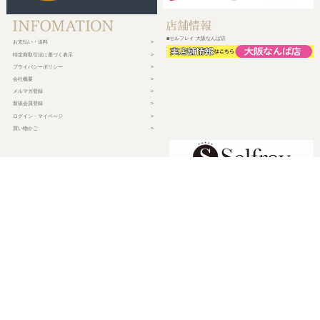
■セルフレイ 大阪なんば店
お支払い・送料
特定商取引法に基づく表示
プライバシーポリシー
会社概要
メルマガ登録
新規会員登録
ログイン・マイページ
買い物かご
株式会社チェルコ
〒150-0002
東京都渋谷区渋谷2-19-15 宮益坂ビルディング609
営業時間 平日10時～17時
定休日 土日祝日・年末年始・弊社休業日
©
2026 CHELCO Inc.