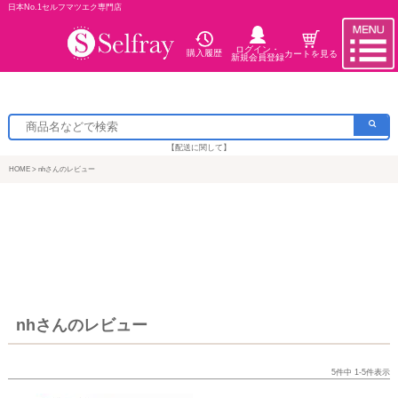
日本No.1セルフマツエク専門店
ログイン・
購入履歴
カートを見る
新規会員登録
【配送に関して】
HOME
nhさんのレビュー
nhさんのレビュー
5
件中
1
-
5
件表示