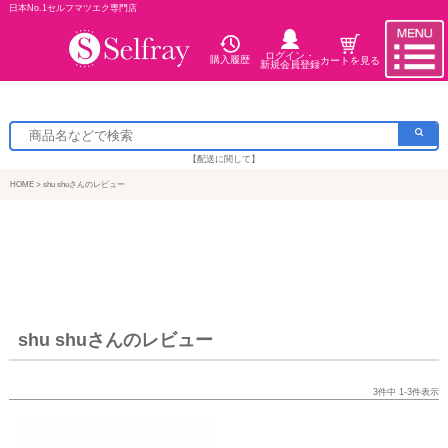
日本No.1セルフマツエク専門店
ログイン・
購入履歴
カートを見る
新規会員登録
【配送に関して】
HOME
shu shuさんのレビュー
shu shuさんのレビュー
3
件中
1
-
3
件表示