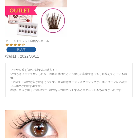
アーモンドラッシュ自然なCカール
購入者
投稿日
2022/06/11
ブラウン系を初めて試す為に購入！！

いつもはブラック命でしたが、目尻に付けたところ優しい印象でぱっちりに見えてとっても新
鮮。

これからこの付け方が続きそうです。全体にはゴージャスクラシックか、エアリーフレアの共
に12mmがおすすめです。

私は、目尻が細くて短いので、根元を二つにカットするとエクステのもちが良かったです。