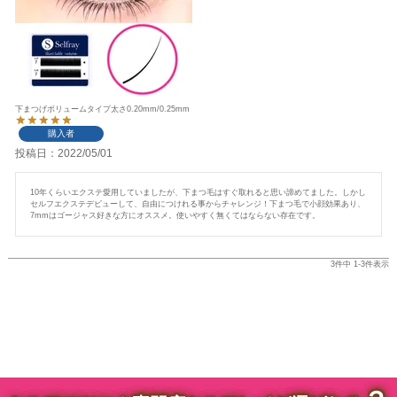
下まつげボリュームタイプ太さ0.20mm/0.25mm
購入者
投稿日
2022/05/01
10年くらいエクステ愛用していましたが、下まつ毛はすぐ取れると思い諦めてました。しかし
セルフエクステデビューして、自由につけれる事からチャレンジ！下まつ毛で小顔効果あり、
7mmはゴージャス好きな方にオススメ。使いやすく無くてはならない存在です。
3
件中
1
-
3
件表示