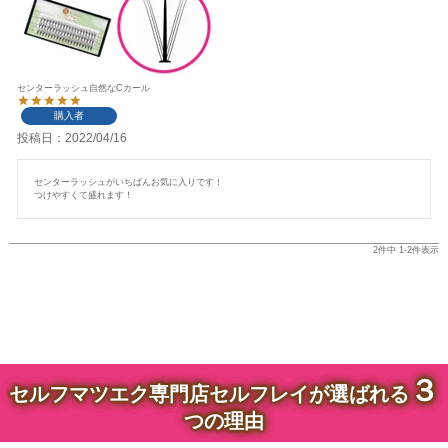
センターラッシュ自然なCカール
購入者
投稿日
2022/04/16
センターラッシュがいちばんお気に入りです！

つけやすくて盛れます！
2
件中
1
-
2
件表示
３
セルフマツエク専門店セルフレイが選ばれる
つの理由