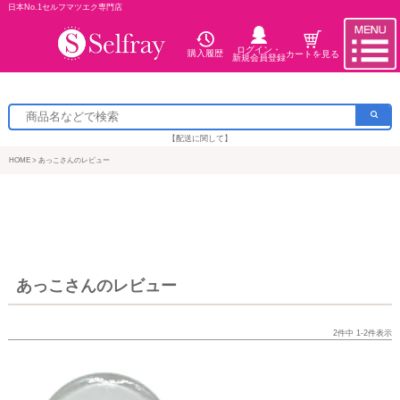
日本No.1セルフマツエク専門店
ログイン・
購入履歴
カートを見る
新規会員登録
【配送に関して】
HOME
あっこさんのレビュー
あっこさんのレビュー
2
件中
1
-
2
件表示