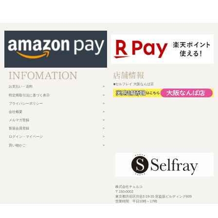
■セルフレイ 大阪なんば店
お支払い・送料
特定商取引法に基づく表示
プライバシーポリシー
会社概要
メルマガ登録
新規会員登録
ログイン・マイページ
買い物かご
株式会社チェルコ
〒150-0002
東京都渋谷区渋谷2-19-15 宮益坂ビルディング609
営業時間 平日10時～17時
定休日 土日祝日・年末年始・弊社休業日