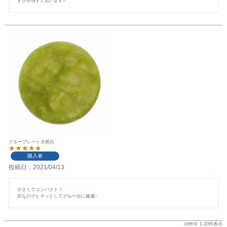
すさが増すと思います♪
グループレート天然石
購入者
投稿日
2021/04/13
小さくてコンパクト！

石なのでヒヤッとしてグルー台に最適♪
16
件中
1
-
10
件表示