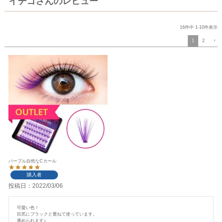
イチゴさんのレビュー
16
件中
1
-
10
件表示
1
2
パープル自然なCカール
購入者
投稿日
2022/03/06
可愛い色！

目尻にブラックと重ねて使っています。

褒められます♪