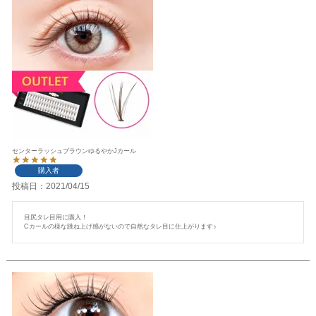
センターラッシュブラウンゆるやかJカール
購入者
投稿日
2021/04/15
目尻タレ目用に購入！

Cカールの様な跳ね上げ感がないので自然なタレ目に仕上がります♪