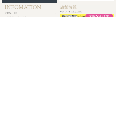
■セルフレイ 大阪なんば店
お支払い・送料
特定商取引法に基づく表示
プライバシーポリシー
会社概要
メルマガ登録
新規会員登録
ログイン・マイページ
買い物かご
株式会社チェルコ
〒150-0002
東京都渋谷区渋谷2-19-15 宮益坂ビルディング609
営業時間 平日10時～17時
定休日 土日祝日・年末年始・弊社休業日
©
2026 CHELCO Inc.