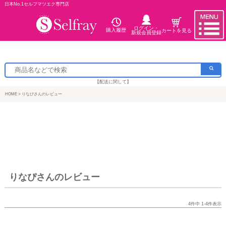
日本No.1セルフマツエク専門店
ログイン・
購入履歴
カートを見る
新規会員登録
【配送に関して】
HOME
りなぴさんのレビュー
りなぴさんのレビュー
4
件中
1
-
4
件表示