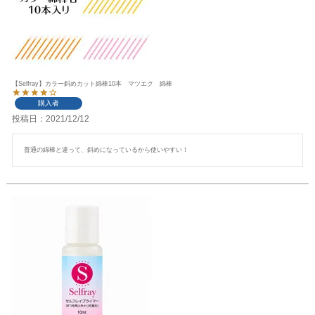
【Selfray】カラー斜めカット綿棒10本 マツエク 綿棒
購入者
投稿日
2021/12/12
普通の綿棒と違って、斜めになっているから使いやすい！