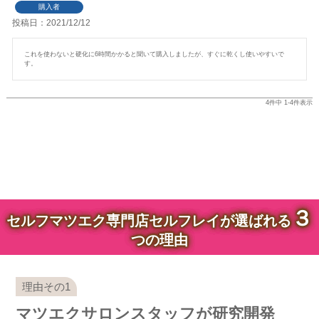
購入者
投稿日
2021/12/12
これを使わないと硬化に6時間かかると聞いて購入しましたが、すぐに乾くし使いやすいで
す。
4
件中
1
-
4
件表示
３
セルフマツエク専門店セルフレイが選ばれる
つの理由
マツエクサロンスタッフが研究開発