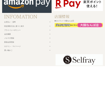
■セルフレイ 大阪なんば店
お支払い・送料
特定商取引法に基づく表示
プライバシーポリシー
会社概要
メルマガ登録
新規会員登録
ログイン・マイページ
買い物かご
株式会社チェルコ
〒150-0002
東京都渋谷区渋谷2-19-15 宮益坂ビルディング609
営業時間 平日10時～17時
定休日 土日祝日・年末年始・弊社休業日
©
2026 CHELCO Inc.