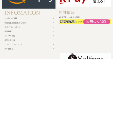
■セルフレイ 大阪なんば店
お支払い・送料
特定商取引法に基づく表示
プライバシーポリシー
会社概要
メルマガ登録
新規会員登録
ログイン・マイページ
買い物かご
株式会社チェルコ
〒150-0002
東京都渋谷区渋谷2-19-15 宮益坂ビルディング609
営業時間 平日10時～17時
定休日 土日祝日・年末年始・弊社休業日
©
2026 CHELCO Inc.