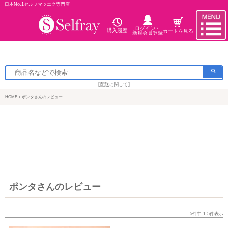
日本No.1セルフマツエク専門店
ログイン・
購入履歴
カートを見る
新規会員登録
【配送に関して】
HOME
ポンタさんのレビュー
ポンタさんのレビュー
5
件中
1
-
5
件表示