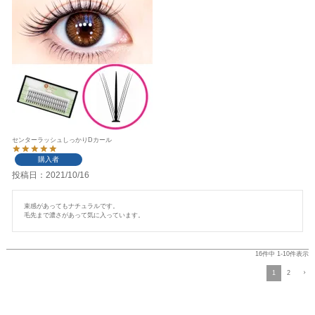
センターラッシュしっかりDカール
購入者
投稿日
2021/10/16
束感があってもナチュラルです。

毛先まで濃さがあって気に入っています。
16
件中
1
-
10
件表示
1
2