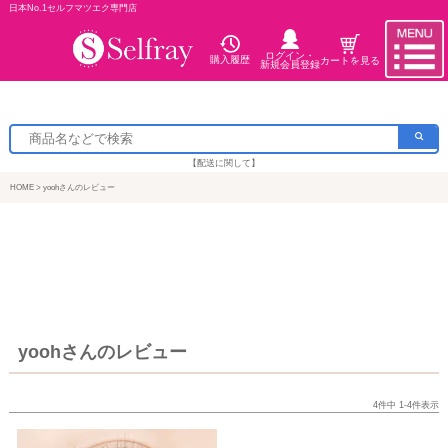
日本No.1セルフマツエク専門店
ログイン・
購入履歴
カートを見る
新規会員登録
【配送に関して】
HOME
yoohさんのレビュー
yoohさんのレビュー
4
件中
1
-
4
件表示