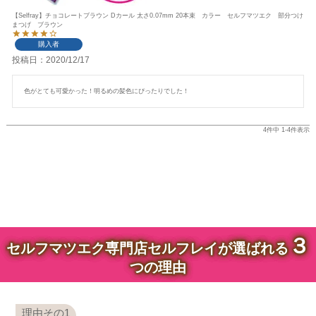
【Selfray】チョコレートブラウン Dカール 太さ0.07mm 20本束 カラー セルフマツエク 部分つけ
まつげ ブラウン
購入者
投稿日
2020/12/17
色がとても可愛かった！明るめの髪色にぴったりでした！
4
件中
1
-
4
件表示
３
セルフマツエク専門店セルフレイが選ばれる
つの理由