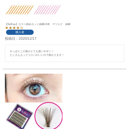
【Selfray】カラー斜めカット綿棒10本 マツエク 綿棒
購入者
投稿日
2020/12/17
やっぱりこの形がとても使いやすい！

たくさん入ってコスパがいいので助かります！