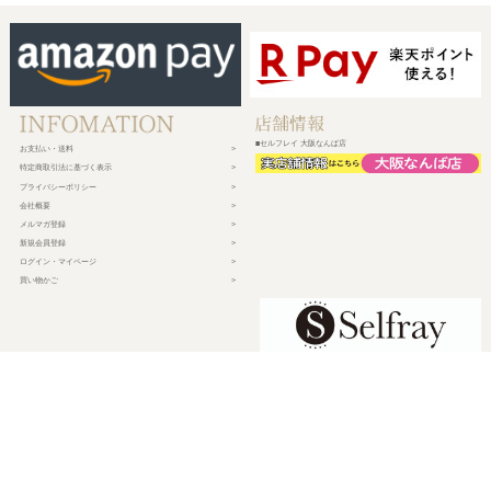
■セルフレイ 大阪なんば店
お支払い・送料
特定商取引法に基づく表示
プライバシーポリシー
会社概要
メルマガ登録
新規会員登録
ログイン・マイページ
買い物かご
株式会社チェルコ
〒150-0002
東京都渋谷区渋谷2-19-15 宮益坂ビルディング609
営業時間 平日10時～17時
定休日 土日祝日・年末年始・弊社休業日