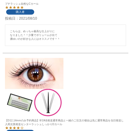
プチラッシュ自然なCカール
購入者
投稿日
2021/08/10
こちらは、めっちゃ最高な仕上がりに

なりました＾＾少量でボリュームが出て

濃ゆいのが好きな人にはオススメです＾＾
【D12,14mmのみ予約商品】8/19頃発送通常商品と一緒のご注文の場合は先に通常商品を当日発送し
入荷次第発送センターラッシュしっかりDカール