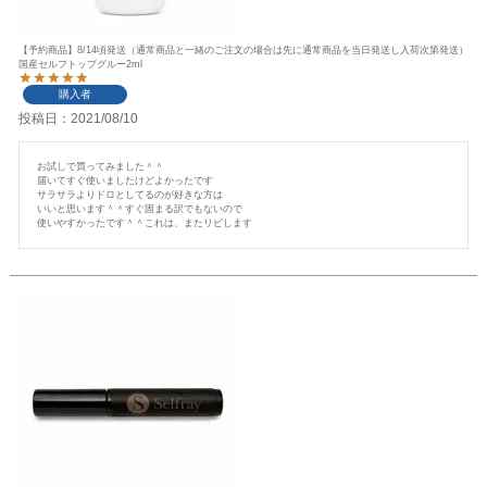
【予約商品】8/14頃発送（通常商品と一緒のご注文の場合は先に通常商品を当日発送し入荷次第発送）
国産セルフトップグルー2ml
購入者
投稿日
2021/08/10
お試しで買ってみました＾＾

届いてすぐ使いましたけどよかったです

サラサラよりドロとしてるのが好きな方は

いいと思います＾＾すぐ固まる訳でもないので

使いやすかったです＾＾これは、またリピします