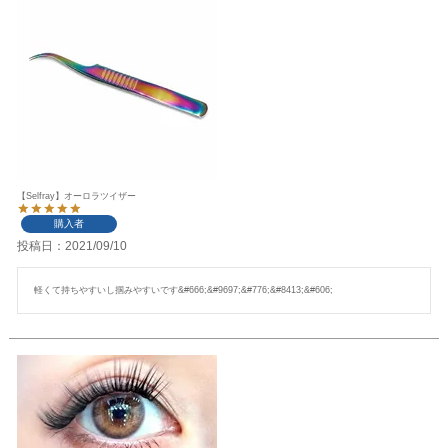
【Selfray】オーロラツイザー
購入者
投稿日
2021/09/10
軽くて持ちやすいし掴みやすいです&#666;&#9697;&#776;&#8413;&#606;