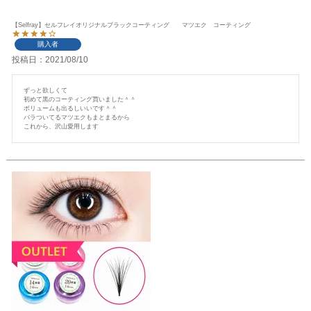
【Selfray】セルフレイオリジナルブラックコーティング マツエク コーティング
購入者
投稿日
2021/08/10
ずっと欲しくて

初めて黒のコーティング買いました＾＾

ボリュームも出るしいいです＾＾

バラついてるマツエクもまとまるから

これから、沢山愛用します