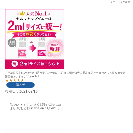
7
件中
1
-
7
件表示
【予約商品】8/14頃発送（通常商品と一緒のご注文の場合は先に通常商品を当日発送し入荷次第発送）
国産セルフトップグルー2ml
購入者
投稿日
2021/09/10
私は使いやすくて大きめを買ってみました

またリピします&#10258;&#811;&#8413;