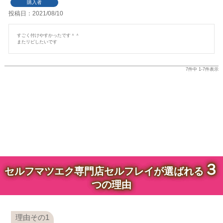
購入者
投稿日
2021/08/10
すごく付けやすかったです＾＾

またリピしたいです
7
件中
1
-
7
件表示
３
セルフマツエク専門店セルフレイが選ばれる
つの理由