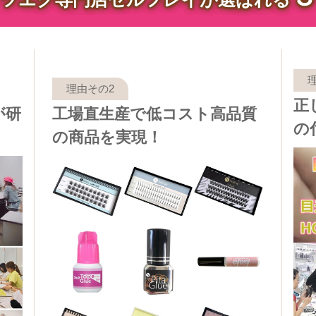
正
が研
工場直生産で低コスト高品質
の
の商品を実現！