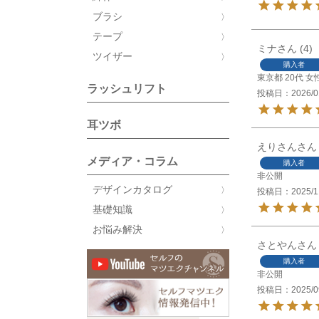
ブラシ
テープ
ミナ
4
ツイザー
購入者
東京都
20代
女
ラッシュリフト
投稿日
2026/0
耳ツボ
えりさん
メディア・コラム
購入者
非公開
デザインカタログ
投稿日
2025/1
基礎知識
お悩み解決
さとやん
購入者
非公開
投稿日
2025/0