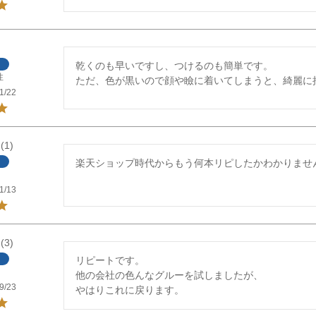
乾くのも早いですし、つけるのも簡単です。

性
ただ、色が黒いので顔や瞼に着いてしまうと、綺麗に
1/22
1
楽天ショップ時代からもう何本リピしたかわかりませ
1/13
3
リピートです。

他の会社の色んなグルーを試しましたが、

9/23
やはりこれに戻ります。