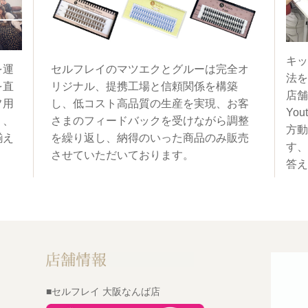
キッ
を運
セルフレイのマツエクとグルーは完全オ
法を
を直
リジナル、提携工場と信頼関係を構築
店舗
フ用
し、低コスト高品質の生産を実現、お客
You
く、
さまのフィードバックを受けながら調整
方動
揃え
を繰り返し、納得のいった商品のみ販売
す、
させていただいております。
答え
■セルフレイ 大阪なんば店