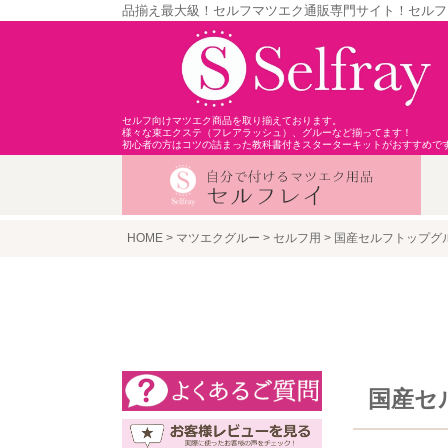
品揃え最大級！セルフマツエク通販専門サイト！セルフ
セルフ向けマツエク商品を取り揃えております。
様々な束エクステ（フレアラッシュ）、グルーなど揃ってます！
初心者の方はコツの詰まった教科書付きスターターキットがおすすめで
HOME
マツエクグルー
セルフ用
国産セルフトップグル
国産セ