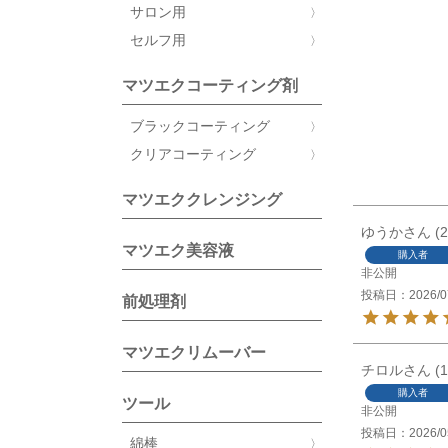
サロン用
セルフ用
マツエクコーティング剤
ブラックコーティング
クリアコーティング
マツエククレンジング
ゆうか
2
マツエク美容液
購入者
非公開
投稿日
2026/0
前処理剤
マツエクリムーバー
チロル
1
購入者
ツール
非公開
投稿日
2026/0
綿棒