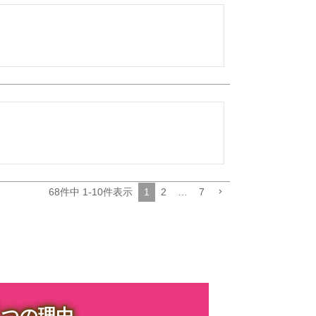
68
件中
1
-
10
件表示
1
2
…
7
３
つの理由