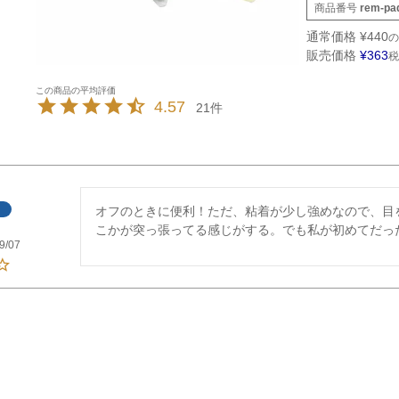
商品番号
rem-pa
通常価格
¥
440
の
販売価格
¥
363
税
4.57
21
オフのときに便利！ただ、粘着が少し強めなので、目
こかが突っ張ってる感じがする。でも私が初めてだっ
9/07