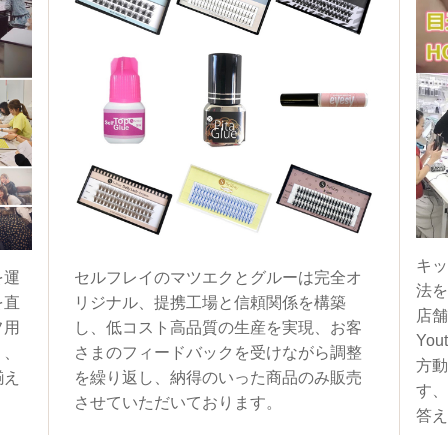
キッ
を運
セルフレイのマツエクとグルーは完全オ
法を
を直
リジナル、提携工場と信頼関係を構築
店舗
フ用
し、低コスト高品質の生産を実現、お客
You
く、
さまのフィードバックを受けながら調整
方動
揃え
を繰り返し、納得のいった商品のみ販売
す、
させていただいております。
答え