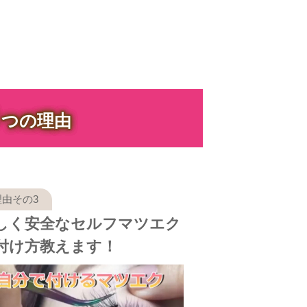
３
つの理由
しく安全なセルフマツエク
付け方教えます！