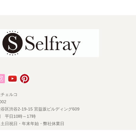
社チェルコ
002
谷区渋谷2-19-15 宮益坂ビルディング609
 平日10時～17時
 土日祝日・年末年始・弊社休業日