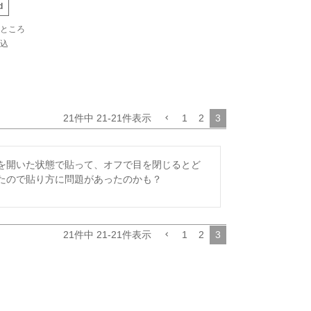
d
ところ
込
21
件中
21
-
21
件表示
1
2
3
を開いた状態で貼って、オフで目を閉じるとど
たので貼り方に問題があったのかも？
21
件中
21
-
21
件表示
1
2
3