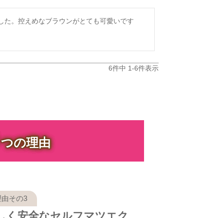
ました。控えめなブラウンがとても可愛いです
6
件中
1
-
6
件表示
３
つの理由
しく安全なセルフマツエク