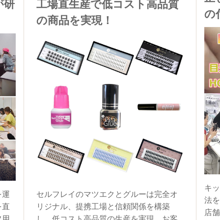
が研
工場直生産で低コスト高品質
の
の商品を実現！
キッ
を運
セルフレイのマツエクとグルーは完全オ
法を
を直
リジナル、提携工場と信頼関係を構築
店舗
フ用
し、低コスト高品質の生産を実現、お客