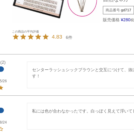
商品番号
gd717
販売価格
¥
280
税
4.83
6
2
センターラッシュシックブラウンと交互につけて、抜
す！
5/26
私には色が合わなかったです。白っぽく見えて浮いて
8/24