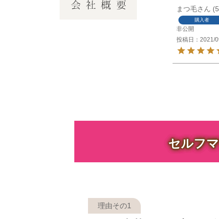
まつ毛
5
購入者
非公開
投稿日
2021/0
セルフマ