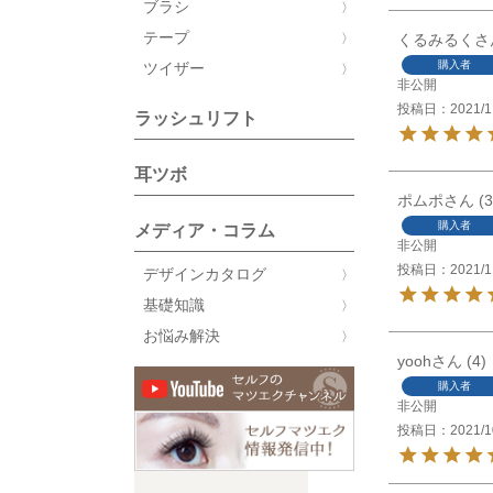
ブラシ
テープ
くるみるく
購入者
ツイザー
非公開
投稿日
2021/1
ラッシュリフト
耳ツボ
ポムポ
3
購入者
メディア・コラム
非公開
投稿日
2021/1
デザインカタログ
基礎知識
お悩み解決
yooh
4
購入者
非公開
投稿日
2021/1