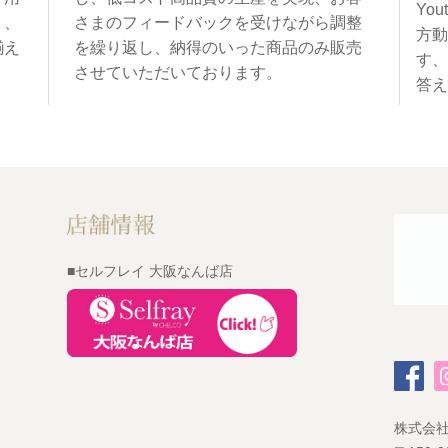
You
く、
さまのフィードバックを受けながら調整
方動
揃え
を繰り返し、納得のいった商品のみ販売
す、
させていただいております。
答え
■セルフレイ 大阪なんば店
株式会