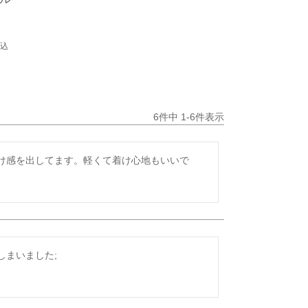
込
6
件中
1
-
6
件表示
け感を出してます。軽くて着け心地もいいで
しまいました;