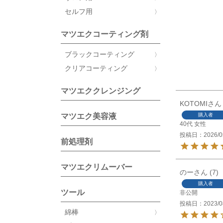
セルフ用
マツエクコーティング剤
ブラックコーティング
クリアコーティング
マツエククレンジング
KOTOMI
購入者
マツエク美容液
40代
女性
投稿日
2026/0
前処理剤
マツエクリムーバー
のー
7
購入者
ツール
非公開
投稿日
2023/0
綿棒