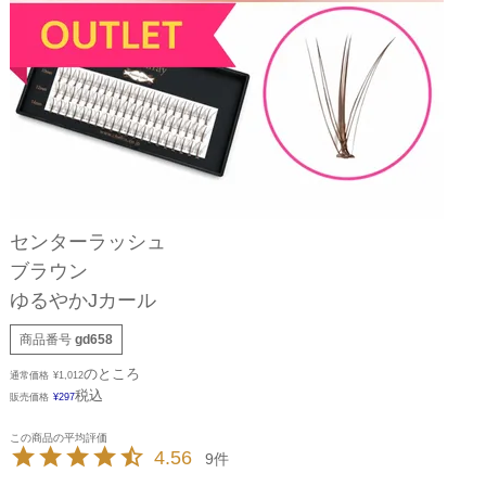
センターラッシュ
ブラウン
ゆるやかJカール
商品番号
gd658
のところ
通常価格
¥
1,012
税込
販売価格
¥
297
4.56
9