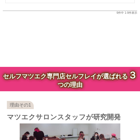
9
件中
1
-
9
件表示
３
セルフマツエク専門店セルフレイが選ばれる
つの理由
マツエクサロンスタッフが研究開発