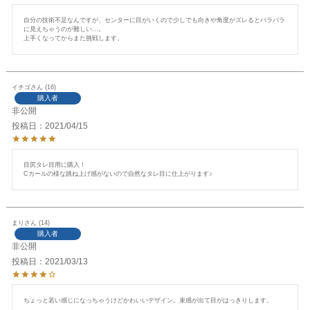
自分の技術不足なんですが、センターに目がいくので少しでも向きや角度がズレるとバラバラ
に見えちゃうのが難しい…。

上手くなってからまた挑戦します。
イチゴ
16
購入者
非公開
投稿日
2021/04/15
目尻タレ目用に購入！

Cカールの様な跳ね上げ感がないので自然なタレ目に仕上がります♪
まり
14
購入者
非公開
投稿日
2021/03/13
ちょっと若い感じになっちゃうけどかわいいデザイン。束感が出て目がはっきりします。