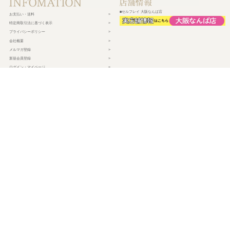
■セルフレイ 大阪なんば店
お支払い・送料
特定商取引法に基づく表示
プライバシーポリシー
会社概要
メルマガ登録
新規会員登録
ログイン・マイページ
買い物かご
株式会社チェルコ
〒150-0002
東京都渋谷区渋谷2-19-15 宮益坂ビルディング609
営業時間 平日10時～17時
定休日 土日祝日・年末年始・弊社休業日
©
2026 CHELCO Inc.