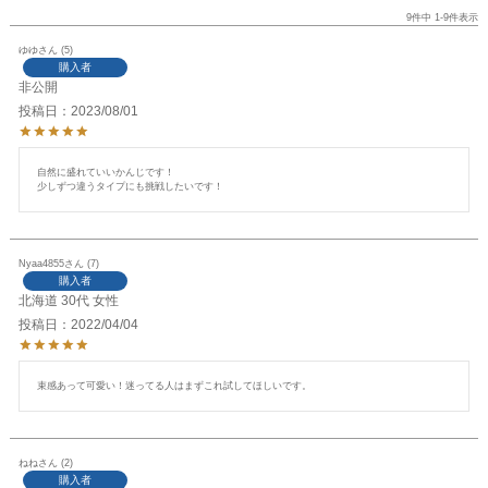
9
件中
1
-
9
件表示
ゆゆ
5
購入者
非公開
投稿日
2023/08/01
自然に盛れていいかんじです！

Nyaa4855
7
購入者
北海道
30代
女性
投稿日
2022/04/04
束感あって可愛い！迷ってる人はまずこれ試してほしいです。
ねね
2
購入者