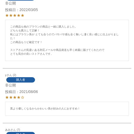
非公開
投稿日
2022/03/05
この商品も他のブラウンの商品と一緒に購入しました。

どちらも購入して正解！

私にはブラウン系が とても合うのでバサバサ感も全く無いし凄く良い感じに仕上がりまし
た！

この商品もリピ確定です！

ストアさんの気遣いある対応メールや商品発送も早く綺麗に届けてくれたので

y
2
購入者
非公開
投稿日
2021/08/06
黒より優しくなるからかわいい系が好みの人におすすめ！
あみ
7