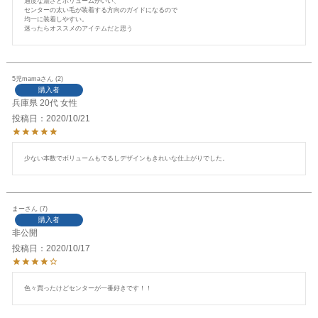
適度な濃さとボリュームがいい、

センターの太い毛が装着する方向のガイドになるので

均一に装着しやすい。

迷ったらオススメのアイテムだと思う
5児mama
2
購入者
兵庫県
20代
女性
投稿日
2020/10/21
少ない本数でボリュームもでるしデザインもきれいな仕上がりでした。
まー
7
購入者
非公開
投稿日
2020/10/17
色々買ったけどセンターが一番好きです！！