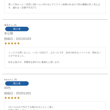
買って良かった！目尻に2束くらい付けるとアイライン効果が出るので目の横幅が広く見えま
す。盛れる！必要不可欠(^^)
風花
4
購入者
非公開
投稿日
2021/01/03
ミックスを買いました。いろいろ試せて、よかったです。自分の好きなイメージを、固めるこ
とができました。

好きな長さや、雰囲気を探すのに最適だと思います。
kaco
6
購入者
40代
投稿日
2020/12/01
Jカールなので付けてる感がわざとらしく無く、
