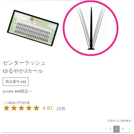
センターラッシュ
ゆるやかJカール
商品番号
cej
税込
販売価格
¥
418
〜
4.81
21
21
件中
11
-
20
件表示
1
2
3