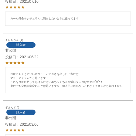
投稿日
2021/07/10
カール具合をナチュラルに演出したいときに使ってます
まりも
4
購入者
非公開
投稿日
2021/06/22
目尻にちょうどいいボリュームで長さを出したい方には

マストアイテムだと思います！

これを目尻に足してあげるだけでめちゃくちゃ可愛いタレ目な目元に´ω`*！

束数でも全然印象変わるとは思いますが、個人的に目尻ならこれがイチオシかも知れません。
ポ
15
購入者
非公開
投稿日
2021/03/06