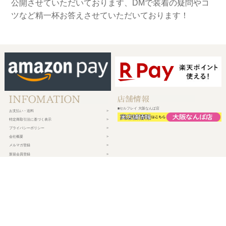
公開させていただいております、DMで装着の疑問やコ
ツなど精一杯お答えさせていただいております！
■セルフレイ 大阪なんば店
お支払い・送料
特定商取引法に基づく表示
プライバシーポリシー
会社概要
メルマガ登録
新規会員登録
ログイン・マイページ
買い物かご
株式会社チェルコ
〒150-0002
東京都渋谷区渋谷2-19-15 宮益坂ビルディング609