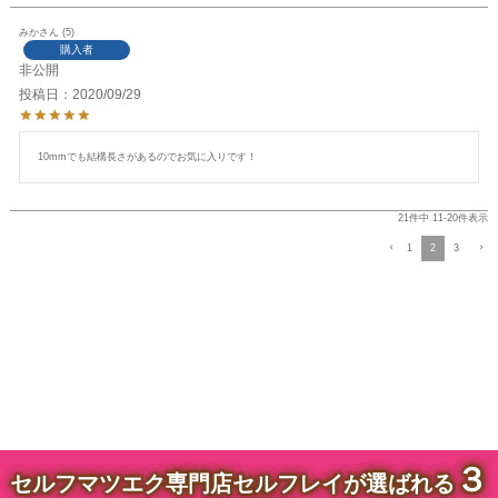
みか
5
購入者
非公開
投稿日
2020/09/29
10mmでも結構長さがあるのでお気に入りです！
21
件中
11
-
20
件表示
1
2
3
３
セルフマツエク専門店セルフレイが選ばれる