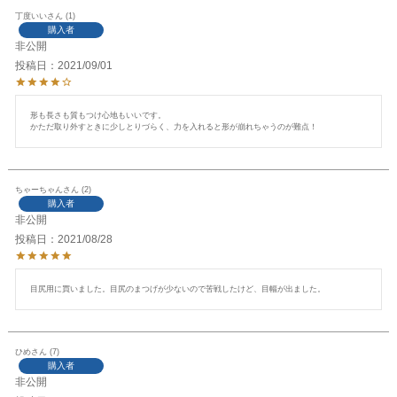
丁度いい
1
購入者
非公開
投稿日
2021/09/01
形も長さも質もつけ心地もいいです。

かただ取り外すときに少しとりづらく、力を入れると形が崩れちゃうのが難点！
ちゃーちゃん
2
購入者
非公開
投稿日
2021/08/28
目尻用に買いました。目尻のまつげが少ないので苦戦したけど、目幅が出ました。
ひめ
7
購入者
非公開