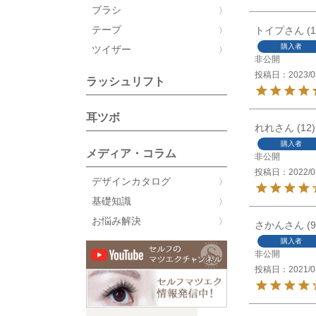
ブラシ
テープ
トイプ
1
購入者
ツイザー
非公開
投稿日
2023/0
ラッシュリフト
耳ツボ
れれ
12
購入者
メディア・コラム
非公開
投稿日
2022/0
デザインカタログ
基礎知識
お悩み解決
さかん
9
購入者
非公開
投稿日
2021/0