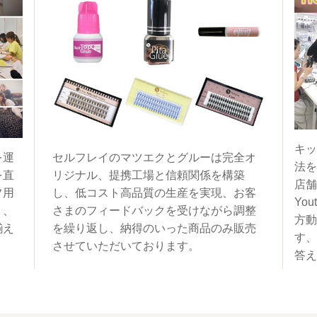
キッ
を運
セルフレイのマツエクとグルーは完全オ
法を
を直
リジナル、提携工場と信頼関係を構築
店舗
フ用
し、低コスト高品質の生産を実現、お客
You
く、
さまのフィードバックを受けながら調整
方動
揃え
を繰り返し、納得のいった商品のみ販売
す、
させていただいております。
答え