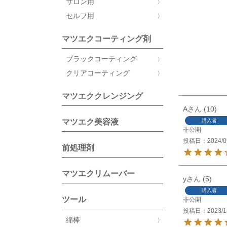
サロン用
セルフ用
マツエクコーティング剤
ブラックコーティング
クリアコーティング
マツエククレンジング
A
10
購入者
マツエク美容液
非公開
投稿日
2024/0
前処理剤
マツエクリムーバー
y
5
購入者
ツール
非公開
投稿日
2023/1
綿棒