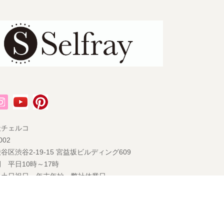
社チェルコ
002
谷区渋谷2-19-15 宮益坂ビルディング609
 平日10時～17時
 土日祝日・年末年始・弊社休業日