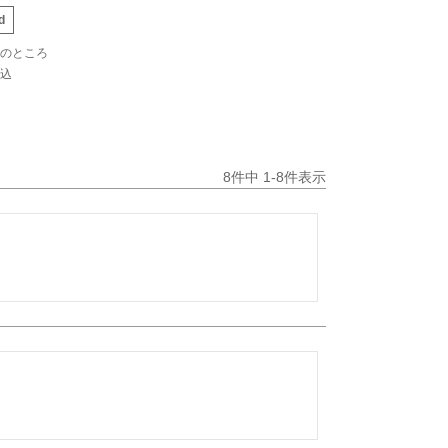
d
のところ
込
8
件中
1
-
8
件表示