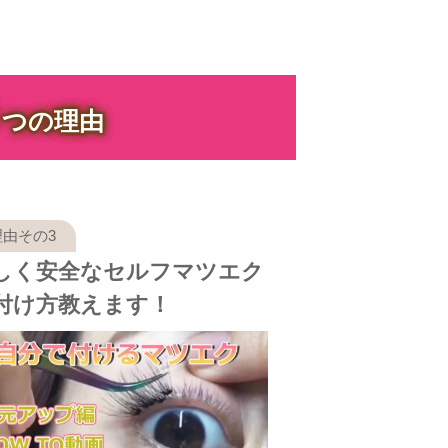
３
つの理由
しく安全なセルフマツエク
付け方教えます！