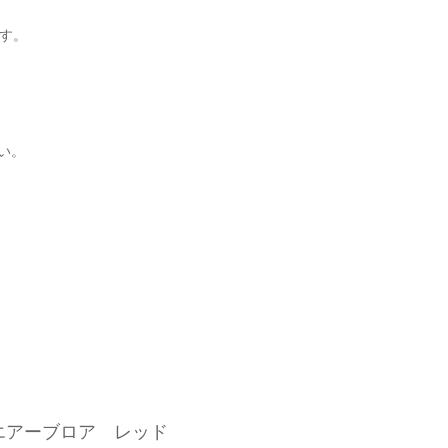
す。
い。
y】エアーブロア レッド