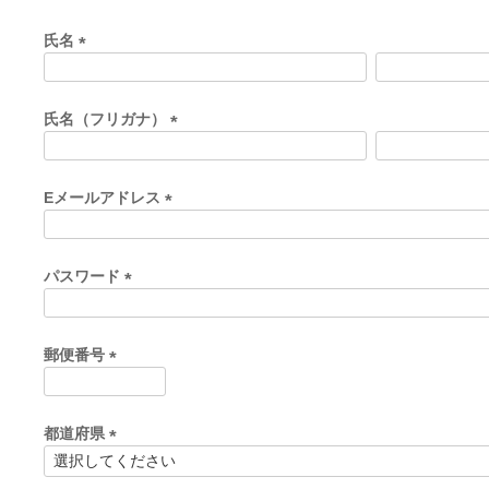
氏名
(
必
須
氏名（フリガナ）
)
(
必
須
Eメールアドレス
)
(
必
須
パスワード
)
(
必
須
郵便番号
)
(
必
須
都道府県
)
(
必