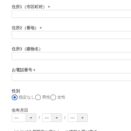
須
住所1（市区町村）
)
(
必
須
住所2（番地）
)
(
必
須
住所3（建物名）
)
お電話番号
(
必
須
性別
)
指定なし
男性
女性
生年月日