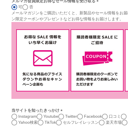
メルマガ会員限定お得なセール情報を受け取る
可
否
(
メールマガジンをご購読いただくと、新製品やセール情報をお届
必
ン限定クーポンやプレゼントなどお得な情報をお届けします。
須
)
当サイトを知ったきっかけ
Instagram
Youtube
Twitter
Facebook
口コミ
(
Yahoo検索
TikTok
セルフレイレッスン
楽天市場
必