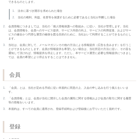
できるものとします。
法令に基づき開示を求められた場合
当社の権利、利益、名誉等を保護するために必要であると当社が判断した場合
会員情報につきましては、当社の「個人情報保護への取組み」に従い、当社が管理します。当社
は、会員情報を、会員へのサービス提供、サービス内容の向上、サービスの利用促進、およびサー
ビスの健全かつ円滑な運営の確保を図る目的のために、当社おいて利用することができるものとし
ます。
当社は、会員に対して、メールマガジンその他の方法による情報提供（広告を含みます）を行うこ
とができるものとします。会員が情報提供を希望しない場合は、当社所定の方法に従い、その旨を
通知して頂ければ、情報提供を停止します。ただし、本サービス運営に必要な情報提供につきまし
ては、会員の希望により停止をすることはできません。
会員
「会員」とは、当社が定める手続に従い本規約に同意の上、入会の申し込みを行う個人をいいま
す。
「会員情報」とは、会員が当社に開示した会員の属性に関する情報および会員の取引に関する履歴
等の情報をいいます。
本規約は、すべての会員に適用され、登録手続時および登録後にお守りいただく規約です。
登録