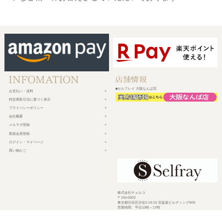
■セルフレイ 大阪なんば店
お支払い・送料
特定商取引法に基づく表示
プライバシーポリシー
会社概要
メルマガ登録
新規会員登録
ログイン・マイページ
買い物かご
株式会社チェルコ
〒150-0002
東京都渋谷区渋谷2-19-15 宮益坂ビルディング609
営業時間 平日10時～17時
定休日 土日祝日・年末年始・弊社休業日