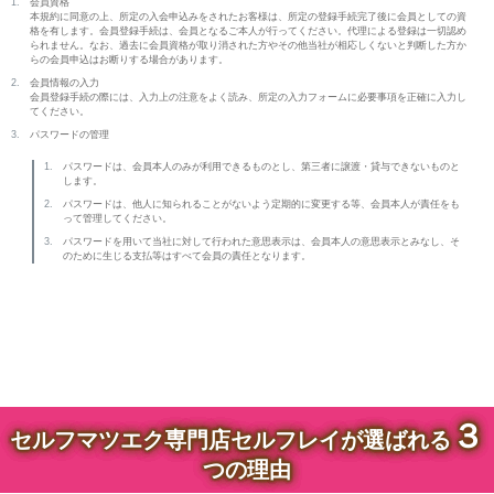
会員資格
本規約に同意の上、所定の入会申込みをされたお客様は、所定の登録手続完了後に会員としての資
格を有します。会員登録手続は、会員となるご本人が行ってください。代理による登録は一切認め
られません。なお、過去に会員資格が取り消された方やその他当社が相応しくないと判断した方か
らの会員申込はお断りする場合があります。
会員情報の入力
会員登録手続の際には、入力上の注意をよく読み、所定の入力フォームに必要事項を正確に入力し
てください。
パスワードの管理
パスワードは、会員本人のみが利用できるものとし、第三者に譲渡・貸与できないものと
します。
パスワードは、他人に知られることがないよう定期的に変更する等、会員本人が責任をも
って管理してください。
パスワードを用いて当社に対して行われた意思表示は、会員本人の意思表示とみなし、そ
のために生じる支払等はすべて会員の責任となります。
３
セルフマツエク専門店セルフレイが選ばれる
つの理由