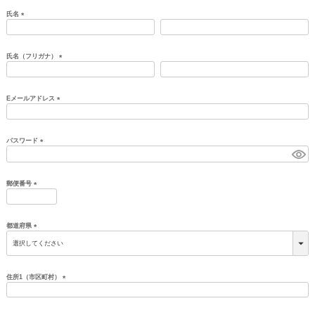
氏名
(必
須)
氏名（フリガナ）
(必
須)
Eメールアドレス
(必
須)
パスワード
(必
須)
郵便番号
(必
須)
都道府県
(必
須)
住所1（市区町村）
(必
須)