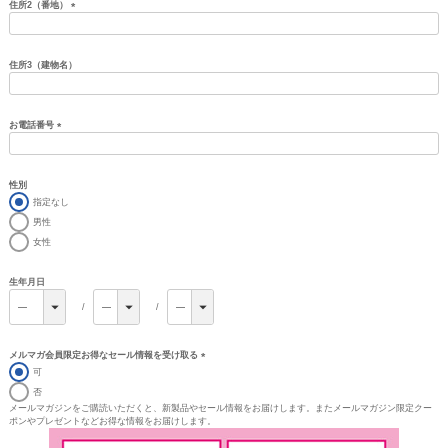
住所2（番地）
(必
須)
住所3（建物名）
お電話番号
(必
須)
性別
指定なし
男性
女性
生年月日
メルマガ会員限定お得なセール情報を受け取る
(必
可
須)
否
メールマガジンをご購読いただくと、新製品やセール情報をお届けします。またメールマガジン限定クー
ポンやプレゼントなどお得な情報をお届けします。