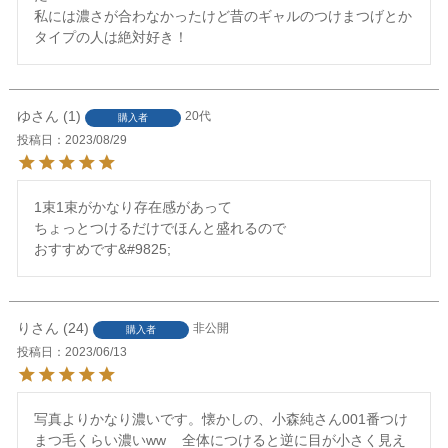
私には濃さが合わなかったけど昔のギャルのつけまつげとか
タイプの人は絶対好き！
ゆ
1
20代
購入者
投稿日
2023/08/29
1束1束がかなり存在感があって

ちょっとつけるだけでほんと盛れるので

おすすめです&#9825;
り
24
非公開
購入者
投稿日
2023/06/13
写真よりかなり濃いです。懐かしの、小森純さん001番つけ
まつ毛くらい濃いww    全体につけると逆に目が小さく見え