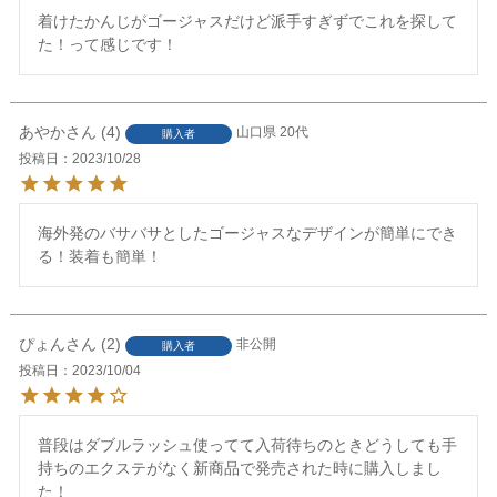
着けたかんじがゴージャスだけど派手すぎずでこれを探して
た！って感じです！
あやか
4
山口県
20代
購入者
投稿日
2023/10/28
海外発のバサバサとしたゴージャスなデザインが簡単にでき
る！装着も簡単！
ぴょん
2
非公開
購入者
投稿日
2023/10/04
普段はダブルラッシュ使ってて入荷待ちのときどうしても手
持ちのエクステがなく新商品で発売された時に購入しまし
た！
