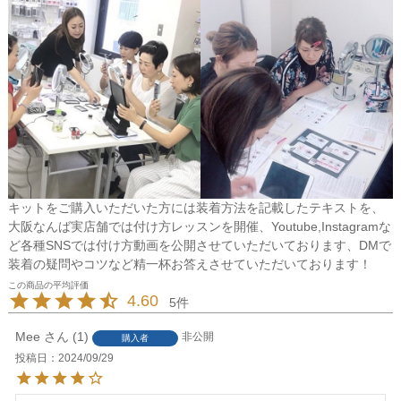
キットをご購入いただいた方には装着方法を記載したテキストを、
大阪なんば実店舗では付け方レッスンを開催、Youtube,Instagramな
ど各種SNSでは付け方動画を公開させていただいております、DMで
装着の疑問やコツなど精一杯お答えさせていただいております！
4.60
5
Mee
1
非公開
購入者
投稿日
2024/09/29