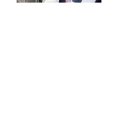
キットをご購入いただいた方には装着方法を記載したテ
キストを、大阪なんば実店舗では付け方レッスンを開
催、Youtube,Instagramなど各種SNSでは付け方動画を
公開させていただいております、DMで装着の疑問やコ
ツなど精一杯お答えさせていただいております！
■セルフレイ 大阪なんば店
お支払い・送料
特定商取引法に基づく表示
プライバシーポリシー
会社概要
メルマガ登録