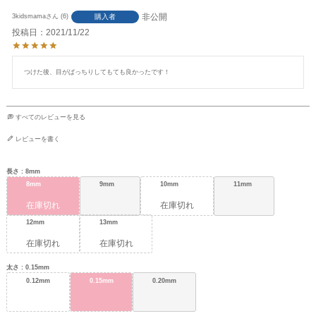
非公開
購入者
3kidsmama
6
投稿日
2021/11/22
つけた後、目がぱっちりしてもても良かったです！
すべてのレビューを見る
レビューを書く
長さ
8mm
8mm
9mm
10mm
11mm
在庫切れ
在庫切れ
12mm
13mm
在庫切れ
在庫切れ
太さ
0.15mm
0.12mm
0.15mm
0.20mm