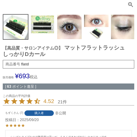
マットフラットラッシュ
【高品質・サロンアイテム◎】
しっかりDカール
商品番号
flatd
¥
693
税込
販売価格
[
63
ポイント進呈 ]
4.52
21
非公開
購入者
もずく
7
投稿日
2025/09/20
シングルタイプなので難易度は高いが、うまくできればサロンクオリティです