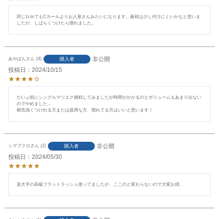
同じ1cmでもCカールよりお人形さんみたいになります。最初は少し付けにくいかなと思いま
したが、しばらくつけたら慣れました。
非公開
購入者
あやぱん
4
投稿日
2024/10/15
だいぶ前にシングルマツエク挑戦してみましたが時間がかかるのとボリュームもあまり出ない
のでやめました…

根気強くつけれる方または器用な方、慣れてる方はいいと思います！
非公開
購入者
シマブクロ
2
投稿日
2024/05/30
某大手の高級フラットラッシュ使ってましたが、ここのと変わらないので大変お得。