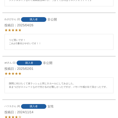
非公開
購入者
わさび
2
投稿日
2025/04/26
リピ買いです！

これが1番付けやすいです！！
非公開
購入者
ari
1
投稿日
2025/02/01
隙間に付けたくて束ラッシュと同じＤカールにしてみました。

自まつげがストレートなので付けるのが難しかったですが、バサバサ感が出て良かったです。
女性
購入者
ハツエ
4
投稿日
2024/11/14