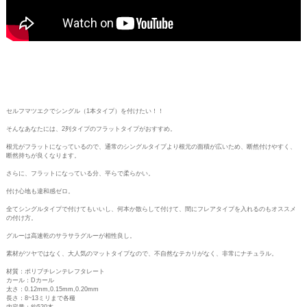
セルフマツエクでシングル（1本タイプ）を付けたい！！
そんなあなたには、2列タイプのフラットタイプがおすすめ。
根元がフラットになっているので、通常のシングルタイプより根元の面積が広いため、断然付けやすく、
断然持ちが良くなります。
さらに、フラットになっている分、平らで柔らかい。
付け心地も違和感ゼロ。
全てシングルタイプで付けてもいいし、何本か散らして付けて、間にフレアタイプを入れるのもオススメ
の付け方。
グルーは高速乾のサラサラグルーが相性良し。
素材がツヤではなく、大人気のマットタイプなので、不自然なテカリがなく、非常にナチュラル。
材質：ポリブチレンテレフタレート
カール：Dカール
太さ：0.12mm,0.15mm,0.20mm
長さ：8~13ミリまで各種
内容量：約520本