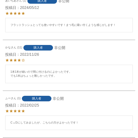
非公開
購入者
あいちあ
1
投稿日
2024/05/12
フラットラッシュとっても使いやすいです！まつ毛に吸い付くような感じがします！
非公開
購入者
かな
11
投稿日
2022/11/26
1本1本が細いので間に付けるのによかったです。

でも1本はちょっと難しかったです。
非公開
購入者
ふー
1
投稿日
2022/02/25
C→Dにしてみましたが、こちらの方がよかったです！