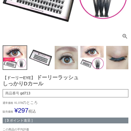
ドーリーラッシュ
【ドーリーEYE】
しっかりDカール
商品番号
gd713
のところ
通常価格
¥
1,078
¥
297
税込
販売価格
[
3
ポイント進呈 ]