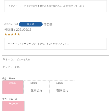
可愛いドーリーアイなります！濃すぎるので取れちゃった時目立ってしまう
非公開
購入者
みつ
10
投稿日
2021/09/16
付けやすくてドーリーになれるから、すごくかわいいです^_^
すべてのレビューを見る
レビューを書く
長さ
10mm
10mm
12mm
14mm
在庫切れ
在庫切れ
太さ
Dカール
Dカール