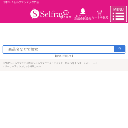
日本No.1セルフマツエク専門店
ログイン・
購入履歴
カートを見る
新規会員登録
【配送に関して】
HOME
セルフマツエク商品
セルフマツエク「エクステ、部分つけまつげ」
ボリューム
ドーリーラッシュしっかりDカール