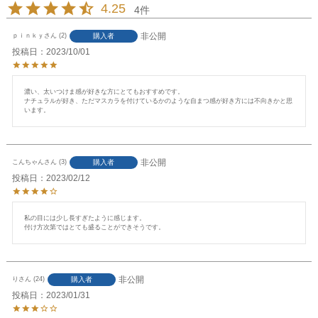
4.25
4
非公開
購入者
ｐｉｎｋｙ
2
投稿日
2023/10/01
濃い、太いつけま感が好きな方にとてもおすすめです。

ナチュラルが好き、ただマスカラを付けているかのような自まつ感が好き方には不向きかと思
います。
非公開
購入者
こんちゃん
3
投稿日
2023/02/12
私の目には少し長すぎたように感じます。

付け方次第ではとても盛ることができそうです。
非公開
購入者
り
24
投稿日
2023/01/31