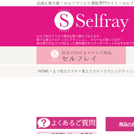
品揃え最大級！セルフマツエク通販専門サイト！セルフ
セルフ向けマツエク商品を取り揃えております。
様々な束エクステ（フレアラッシュ）、グルーなど揃ってます！
初心者の方はコツの詰まった教科書付きスターターキットがおすすめで
HOME
まつ毛エクステ
束エクステ
クラシックラッシ
商品の