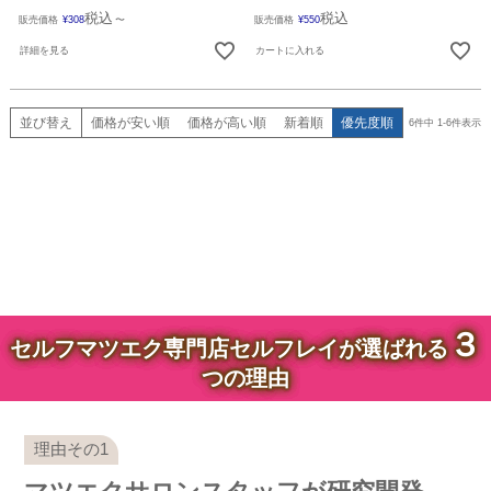
税込
税込
販売価格
¥
308
〜
販売価格
¥
550
詳細を見る
カートに入れる
並び替え
価格が安い順
価格が高い順
新着順
優先度順
6
件中
1
-
6
件表示
３
セルフマツエク専門店セルフレイが選ばれる
つの理由