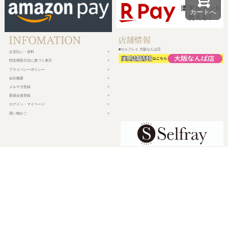
カートへ
■セルフレイ 大阪なんば店
お支払い・送料
特定商取引法に基づく表示
プライバシーポリシー
会社概要
メルマガ登録
新規会員登録
ログイン・マイページ
買い物かご
株式会社チェルコ
〒150-0002
東京都渋谷区渋谷2-19-15 宮益坂ビルディング609
営業時間 平日10時～17時
定休日 土日祝日・年末年始・弊社休業日
©
2026 CHELCO Inc.