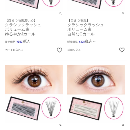
【自まつ毛風濃いめ】
【自まつ毛風】
クラシックラッシュ
クラシックラッシュ
ボリューム束
ボリューム束
ゆるやかJカール
自然なCカール
税込
税込
販売価格
¥
550
販売価格
¥
308
〜
カートに入れる
詳細を見る