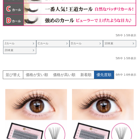
5
件中
1
-
5
件表示
Jカール
Cカール
Dカール
10本束
20本束
5
件中
1
-
5
件表示
並び替え
価格が安い順
価格が高い順
新着順
優先度順
6
件中
1
-
6
件表示