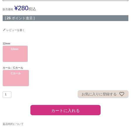
¥
280
税込
販売価格
[
26
ポイント進呈 ]
レビューを書く
12mm
12mm
カール
Cカール
Cカール
お気に入りに登録する
カートに入れる
返品特約について