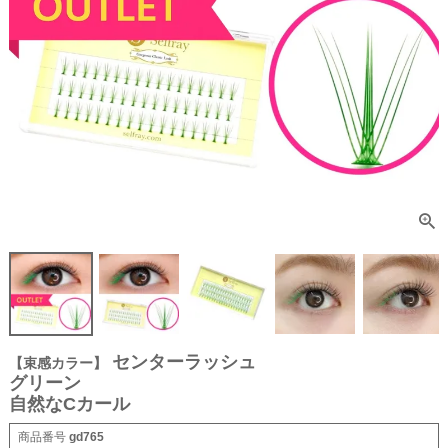
センターラッシュ
【束感カラー】
グリーン
自然なCカール
商品番号
gd765