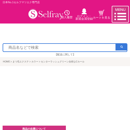
日本No.1セルフマツエク専門店
ログイン・
購入履歴
カートを見る
新規会員登録
【配送に関して】
HOME
まつ毛エクステ
カラー
センターラッシュグリーン自然なCカール
商品の在庫について