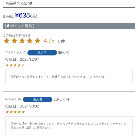
商品番号
gd649
¥
638
税込
販売価格
[
6
ポイント進呈 ]
4.75
8
非公開
購入者
マナティ
4
投稿日
2025/12/07
密度があって装着しやすいです。自睫毛っぽくしたいときはこちらを使います。
20代
女性
購入者
tama
6
投稿日
2024/03/02
10mmと11mm合わせて使ってます。めっちゃナチュラルだけどこれにブラックコーティング
塗ると自然に盛れて1番好きかも