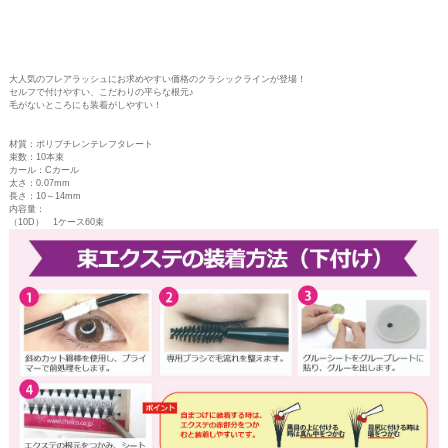
大人気のフレアラッシュにお求めやすい価格のクラシックラインが登場！
セルフで付けやすい、こだわりの平らな根元♪
毛がないところにも装着がしやすい！
材質：ポリブチレンテレフタレート
束数：10本束
カール：Cカール
太さ：0.07mm
長さ：10～14mm
内容量：
（10D） 1ケース60束