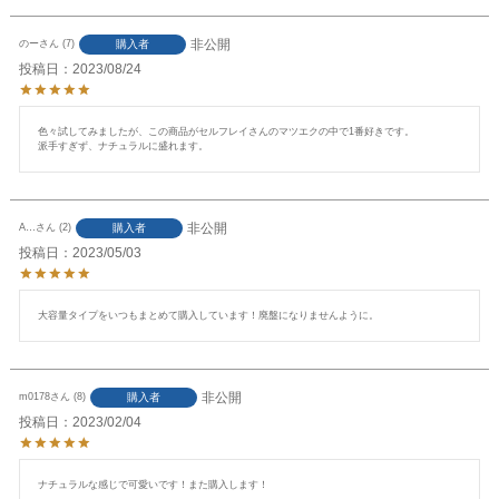
非公開
購入者
のー
7
投稿日
2023/08/24
色々試してみましたが、この商品がセルフレイさんのマツエクの中で1番好きです。

派手すぎず、ナチュラルに盛れます。
非公開
購入者
A…
2
投稿日
2023/05/03
大容量タイプをいつもまとめて購入しています！廃盤になりませんように。
非公開
購入者
m0178
8
投稿日
2023/02/04
ナチュラルな感じで可愛いです！また購入します！