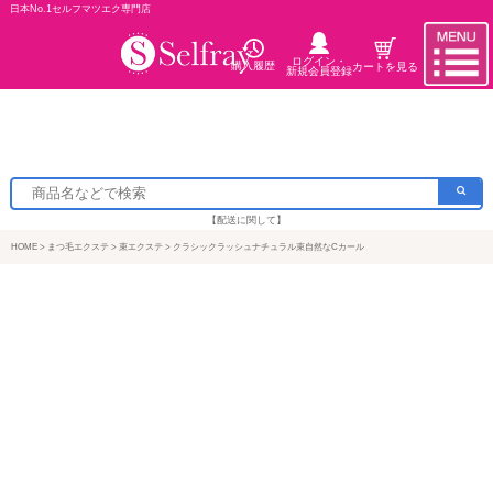
日本No.1セルフマツエク専門店
ログイン・
購入履歴
カートを見る
新規会員登録
【配送に関して】
HOME
まつ毛エクステ
束エクステ
クラシックラッシュナチュラル束自然なCカール