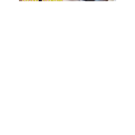
キットをご購入いただいた方には装着方法を記載したテ
キストを、大阪なんば実店舗では付け方レッスンを開
催、Youtube,Instagramなど各種SNSでは付け方動画を
公開させていただいております、DMで装着の疑問やコ
ツなど精一杯お答えさせていただいております！