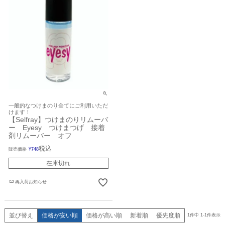
一般的なつけまのり全てにご利用いただ
けます！
【Selfray】つけまのりリムーバ
ー Eyesy つけまつげ 接着
剤リムーバー オフ
税込
販売価格
¥
748
在庫切れ
再入荷お知らせ
並び替え
価格が安い順
価格が高い順
新着順
優先度順
1
件中
1
-
1
件表示