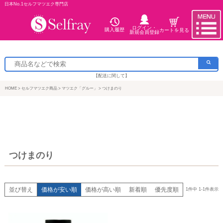
日本No.1セルフマツエク専門店
ログイン・
購入履歴
カートを見る
新規会員登録
【配送に関して】
HOME
セルフマツエク商品
マツエク「グルー」
つけまのり
つけまのり
並び替え
価格が安い順
価格が高い順
新着順
優先度順
1
件中
1
-
1
件表示