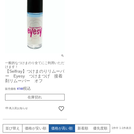
一般的なつけまのり全てにご利用いただ
けます！
【Selfray】つけまのりリムーバ
ー Eyesy つけまつげ 接着
剤リムーバー オフ
税込
販売価格
¥
748
在庫切れ
再入荷お知らせ
並び替え
価格が安い順
価格が高い順
新着順
優先度順
1
件中
1
-
1
件表示