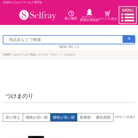
日本No.1セルフマツエク専門店
ログイン・
購入履歴
カートを見る
新規会員登録
【配送に関して】
HOME
セルフマツエク商品
マツエク「グルー」
つけまのり
つけまのり
並び替え
価格が安い順
価格が高い順
新着順
優先度順
1
件中
1
-
1
件表示