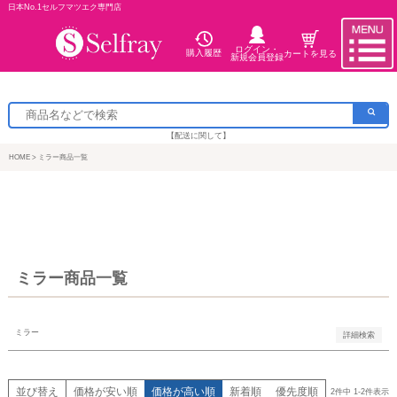
日本No.1セルフマツエク専門店
バンドル販売
ログイン・
購入履歴
カートを見る
新規会員登録
予約商品
予約商品のみを表示
【配送に関して】
並び順
新着順
HOME
ミラー商品一覧
登録順
価格が安い順
価格が高い順
優先度順
レビュー順
キーワードヒット順
ミラー商品一覧
検索
ミラー
詳細検索
並び替え
価格が安い順
価格が高い順
新着順
優先度順
2
件中
1
-
2
件表示