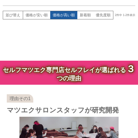
並び替え
価格が安い順
価格が高い順
新着順
優先度順
2
件中
1
-
2
件表示
３
セルフマツエク専門店セルフレイが選ばれる
つの理由
マツエクサロンスタッフが研究開発