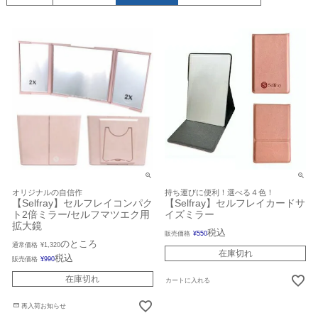
オリジナルの自信作
持ち運びに便利！選べる４色！
【Selfray】セルフレイコンパク
【Selfray】セルフレイカードサ
ト2倍ミラー/セルフマツエク用
イズミラー
拡大鏡
税込
販売価格
¥
550
のところ
通常価格
¥
1,320
在庫切れ
税込
販売価格
¥
990
在庫切れ
カートに入れる
再入荷お知らせ