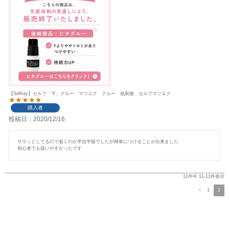
【Selfray】セルフ 「F」グルー マツエク グルー 低刺激 セルフマツエク
購入者
投稿日
2020/12/16
サラッとしてるので着くのか半信半疑でしたが簡単につけることが出来ました

初心者でも扱いやすかったです
11
件中
11
-
11
件表示
1
2