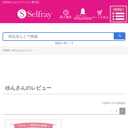
日本No.1セルフマツエク専門店
ログイン・
購入履歴
カートを見る
新規会員登録
【配送に関して】
HOME
ゆんさんのレビュー
ゆんさんのレビュー
11
件中
11
-
11
件表示
1
2