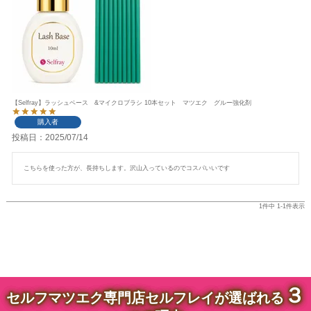
【Selfray】ラッシュベース &マイクロブラシ 10本セット マツエク グルー強化剤
購入者
投稿日
2025/07/14
こちらを使った方が、長持ちします。沢山入っているのでコスパいいです
1
件中
1
-
1
件表示
３
セルフマツエク専門店セルフレイが選ばれる