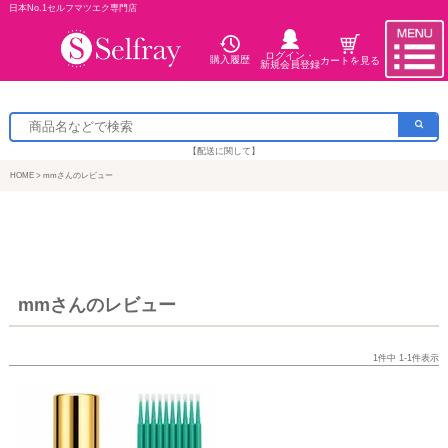
日本No.1セルフマツエク専門店
ログイン・
購入履歴
カートを見る
新規会員登録
【配送に関して】
HOME
mmさんのレビュー
mmさんのレビュー
1
件中
1
-
1
件表示