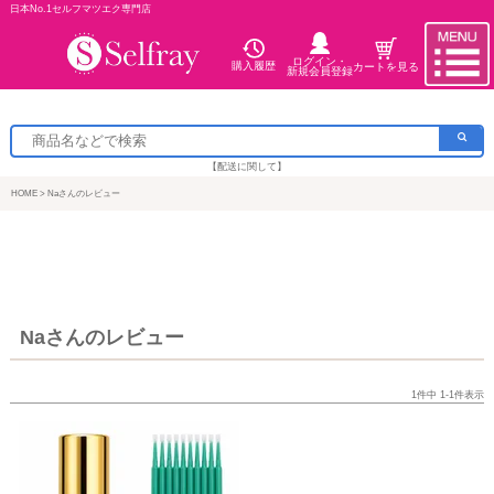
日本No.1セルフマツエク専門店
ログイン・
購入履歴
カートを見る
新規会員登録
【配送に関して】
HOME
Naさんのレビュー
Naさんのレビュー
1
件中
1
-
1
件表示