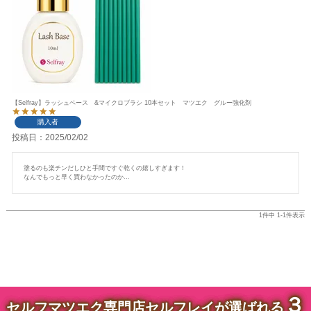
【Selfray】ラッシュベース &マイクロブラシ 10本セット マツエク グルー強化剤
購入者
投稿日
2025/02/02
塗るのも楽チンだしひと手間ですぐ乾くの嬉しすぎます！

なんでもっと早く買わなかったのか…
1
件中
1
-
1
件表示
３
セルフマツエク専門店セルフレイが選ばれる