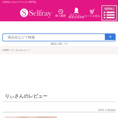
日本No.1セルフマツエク専門店
ログイン・
購入履歴
カートを見る
新規会員登録
【配送に関して】
HOME
りぃさんのレビュー
りぃさんのレビュー
5
件中
1
-
5
件表示