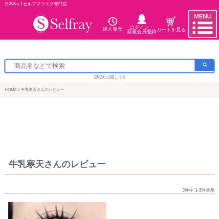
日本No.1セルフマツエク専門店
ログイン・
購入履歴
カートを見る
新規会員登録
【配送に関して】
HOME
牛乳寒天さんのレビュー
牛乳寒天さんのレビュー
3
件中
1
-
3
件表示