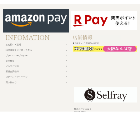
■セルフレイ 大阪なんば店
お支払い・送料
特定商取引法に基づく表示
プライバシーポリシー
会社概要
メルマガ登録
新規会員登録
ログイン・マイページ
買い物かご
株式会社チェルコ
〒150-0002
東京都渋谷区渋谷2-19-15 宮益坂ビルディング609
営業時間 平日10時～17時
定休日 土日祝日・年末年始・弊社休業日