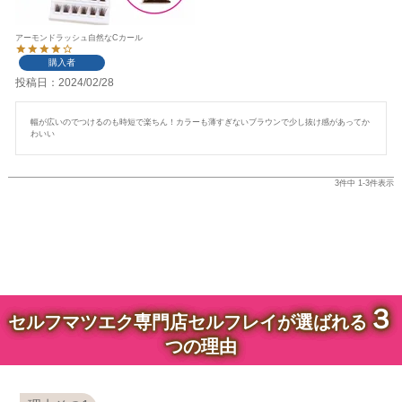
アーモンドラッシュ自然なCカール
購入者
投稿日
2024/02/28
幅が広いのでつけるのも時短で楽ちん！カラーも薄すぎないブラウンで少し抜け感があってか
わいい
3
件中
1
-
3
件表示
３
セルフマツエク専門店セルフレイが選ばれる
つの理由