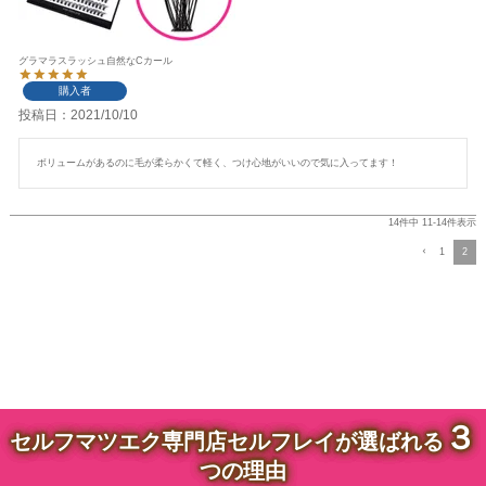
グラマラスラッシュ自然なCカール
購入者
投稿日
2021/10/10
ボリュームがあるのに毛が柔らかくて軽く、つけ心地がいいので気に入ってます！
14
件中
11
-
14
件表示
1
2
３
セルフマツエク専門店セルフレイが選ばれる
つの理由