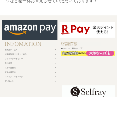
ツなど精一杯お答えさせていただいております！
■セルフレイ 大阪なんば店
お支払い・送料
特定商取引法に基づく表示
プライバシーポリシー
会社概要
メルマガ登録
新規会員登録
ログイン・マイページ
買い物かご
株式会社チェルコ
〒150-0002
東京都渋谷区渋谷2-19-15 宮益坂ビルディング609
営業時間 平日10時～17時
定休日 土日祝日・年末年始・弊社休業日