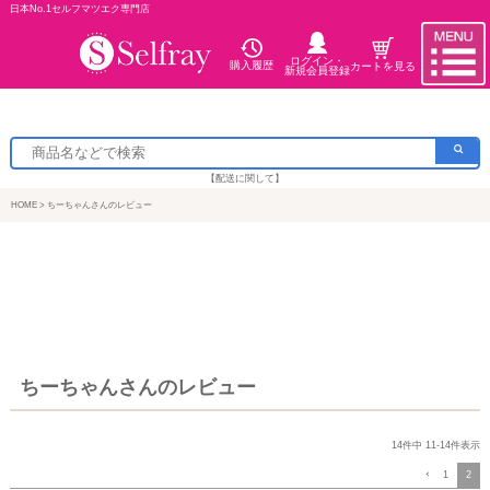
日本No.1セルフマツエク専門店
ログイン・
購入履歴
カートを見る
新規会員登録
【配送に関して】
HOME
ちーちゃんさんのレビュー
ちーちゃんさんのレビュー
14
件中
11
-
14
件表示
1
2