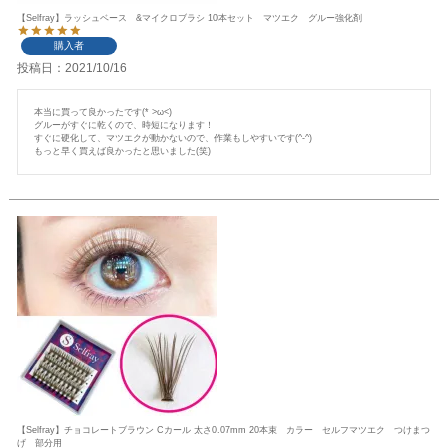
【Selfray】ラッシュベース &マイクロブラシ 10本セット マツエク グルー強化剤
購入者
投稿日
2021/10/16
本当に買って良かったです(* >ω<)

グルーがすぐに乾くので、時短になります！

すぐに硬化して、マツエクが動かないので、作業もしやすいです(^-^)

【Selfray】チョコレートブラウン Cカール 太さ0.07mm 20本束 カラー セルフマツエク つけまつ
げ 部分用