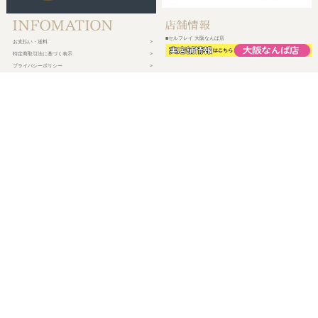
■セルフレイ 大阪なんば店
お支払い・送料
特定商取引法に基づく表示
プライバシーポリシー
会社概要
メルマガ登録
新規会員登録
ログイン・マイページ
買い物かご
株式会社チェルコ
〒150-0002
東京都渋谷区渋谷2-19-15 宮益坂ビルディング609
営業時間 平日10時～17時
定休日 土日祝日・年末年始・弊社休業日
©
2026 CHELCO Inc.