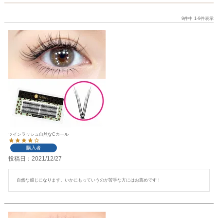
9
件中
1
-
9
件表示
ツインラッシュ自然なCカール
購入者
投稿日
2021/12/27
自然な感じになります。いかにもっていうのが苦手な方にはお薦めです！