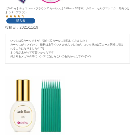
【Selfray】チョコレートブラウン Dカール 太さ0.07mm 20本束 カラー セルフマツエク 部分つけ
まつげ ブラウン
購入者
投稿日
2021/11/19
いつもはCカールですが、初めてDカールに挑戦してみました！

カールにがキツイので、最初は上手くいきませんでしたが、コツを掴めばCカール同様に着け
れるようになりました(*^^*)

まつ毛が上がって可愛いかったです！

何よりもメガネの時にレンズに当たらないのも良かったですo(^o^)o