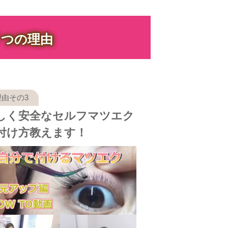
３
つの理由
しく安全なセルフマツエク
付け方教えます！