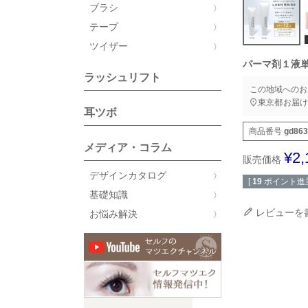
ブラシ
テープ
ツイザー
パーマ剤１液
ラッシュリフト
この地域へのお
東京都
お届け
耳ツボ
商品番号
gd863
メディア・コラム
¥
2,
販売価格
デザインカタログ
[
19
ポイント進呈
基礎知識
レビューを
お悩み解決