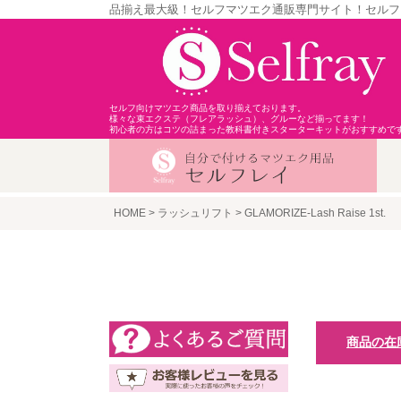
品揃え最大級！セルフマツエク通販専門サイト！セルフ
セルフ向けマツエク商品を取り揃えております。
様々な束エクステ（フレアラッシュ）、グルーなど揃ってます！
初心者の方はコツの詰まった教科書付きスターターキットがおすすめで
HOME
ラッシュリフト
GLAMORIZE-Lash Raise 1st.
商品の在