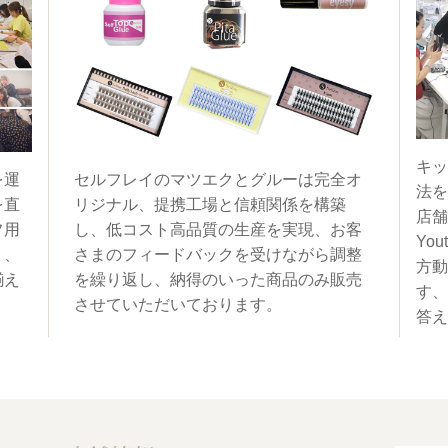
キッ
を運
セルフレイのマツエクとグルーは完全オ
法を
を直
リジナル、提携工場と信頼関係を構築
店舗
フ用
し、低コスト高品質の生産を実現、お客
You
く、
さまのフィードバックを受けながら調整
方動
揃え
を繰り返し、納得のいった商品のみ販売
す、
させていただいております。
答え