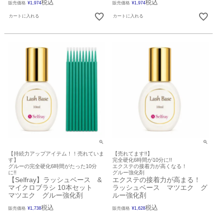
税込
税込
販売価格
¥
1,974
販売価格
¥
1,974
カートに入れる
カートに入れる
【持続力アップアイテム！！売れていま
【売れてます!!】
す】
完全硬化6時間が10分に!!
グルーの完全硬化6時間がたった10分
エクステの接着力が高くなる！
に!!
グルー強化剤
【Selfray】ラッシュベース &
エクステの接着力が高まる！
マイクロブラシ 10本セット
ラッシュベース マツエク グ
マツエク グルー強化剤
ルー強化剤
税込
税込
販売価格
¥
1,738
販売価格
¥
1,628