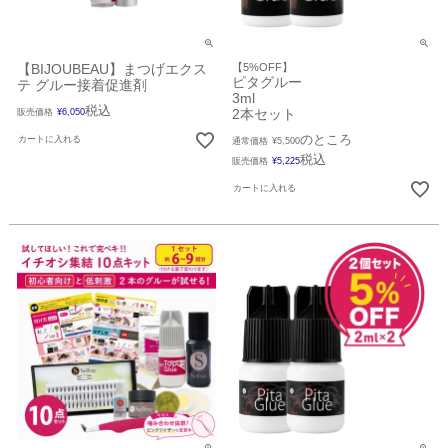
【BIJOUBEAU】まつげエクス
【5%OFF】
ピタグルー
テ グルー接着促進剤
3ml
税込
2本セット
販売価格
¥
6,050
のところ
カートに入れる
通常価格
¥
5,500
税込
販売価格
¥
5,225
カートに入れる