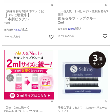
【高速乾 持ち3週間 下マツにも】
【一番人気！】付けやすい 低刺激 持ち3
【3mlに増量中】
週間
国産セルフトップグルー
日本製ピタグルー
2ml
2ml
税込
税込
販売価格
¥
2,090
販売価格
¥
2,200
カートに入れる
カートに入れる
【3ml→2mlに統一♪】
手軽な下まつセルフ！太めのボリューム
国産セルフトップグルー
タイプ！