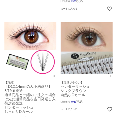
税込
販売価格
¥
968
カートに入れる
【束感】
【束感ブラウン】
【D12,14mmのみ予約商品】
センターラッシュ
8/19頃発送
シックブラウン
通常商品と一緒のご注文の場合
自然なCカール
は先に通常商品を当日発送し入
税込
販売価格
¥
968
荷次第発送
センターラッシュ
カートに入れる
しっかりDカール