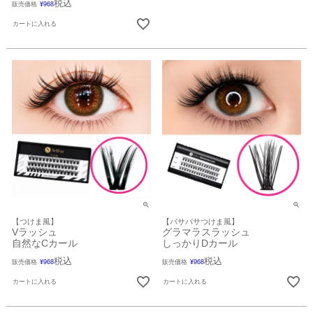
税込
販売価格
¥
968
カートに入れる
【つけま風】
【バサバサつけま風】
Vラッシュ
グラマラスラッシュ
自然なCカール
しっかりDカール
税込
税込
販売価格
¥
968
販売価格
¥
968
カートに入れる
カートに入れる