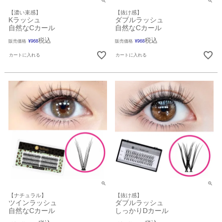
【濃い束感】
【抜け感】
Kラッシュ
ダブルラッシュ
自然なCカール
自然なCカール
税込
税込
販売価格
¥
968
販売価格
¥
968
カートに入れる
カートに入れる
【ナチュラル】
【抜け感】
ツインラッシュ
ダブルラッシュ
自然なCカール
しっかりDカール