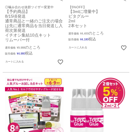
◎噛み合わせ抜群ツイザー変更中
【5%OFF】
【予約商品】
【3mlに増量中】
8/15頃発送
ピタグルー
通常商品と一緒のご注文の場合
2ml
は先に通常商品を当日発送し入
2本セット
荷次第発送
のところ
通常価格
¥
4,400
イチオシ集結10点キット
税込
リムーバー付
販売価格
¥
4,180
のところ
カートに入れる
通常価格
¥
9,988
税込
販売価格
¥
4,980
カートに入れる