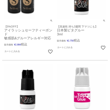
【5%OFF】
【高速乾 持ち3週間 下マツにも】
アイラッシュセーフティーボン
日本製ピタグルー
ド
3ml
敏感肌&グルーアレルギー対応
税込
販売価格
¥
2,750
税込
販売価格
¥
2,884
カートに入れる
カートに入れる