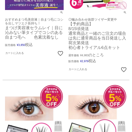
おすすめまつ毛美容液｜自まつ毛にコシ
◎噛み合わせ抜群ツイザー変更中
を出しマツエク長持ち！
【予約商品】
まつげ美容液セラムレイ｜目に
8/15頃発送
沁みない筆タイプでコシのある
通常商品と一緒のご注文の場合
自まつ毛へ 色素沈着なし
は先に通常商品を当日発送し入
荷次第発送
税込
販売価格
¥
3,850
初心者トライアル6点キット
カートに入れる
のところ
通常価格
¥
4,983
税込
販売価格
¥
2,979
カートに入れる