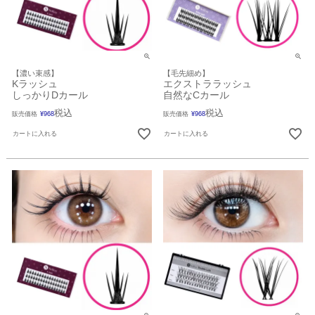
【濃い束感】
【毛先細め】
Kラッシュ
エクストララッシュ
しっかりDカール
自然なCカール
税込
税込
販売価格
¥
968
販売価格
¥
968
カートに入れる
カートに入れる