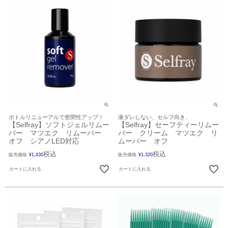
ボトルリニューアルで密閉性アップ！
液ダレしない、セルフ向き、
【Selfray】ソフトジェルリムー
【Selfray】セーフティーリムー
バー マツエク リムーバー
バー クリーム マツエク リ
オフ シアノLED対応
ムーバー オフ
税込
税込
販売価格
¥
1,430
販売価格
¥
1,320
カートに入れる
カートに入れる