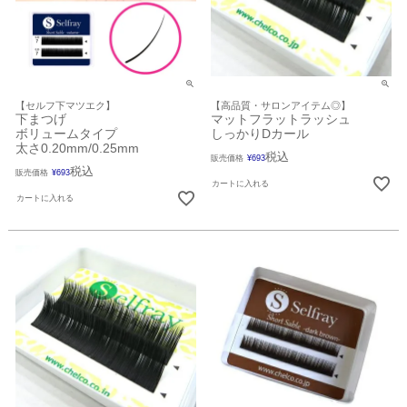
【セルフ下マツエク】
【高品質・サロンアイテム◎】
下まつげ
マットフラットラッシュ
ボリュームタイプ
しっかりDカール
太さ0.20mm/0.25mm
税込
販売価格
¥
693
税込
販売価格
¥
693
カートに入れる
カートに入れる