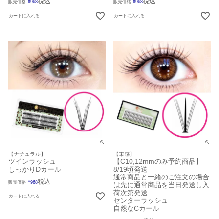
税込
税込
販売価格
¥
968
販売価格
¥
968
カートに入れる
カートに入れる
【ナチュラル】
【束感】
ツインラッシュ
【C10,12mmのみ予約商品】
しっかりDカール
8/19頃発送
通常商品と一緒のご注文の場合
税込
販売価格
¥
968
は先に通常商品を当日発送し入
荷次第発送
カートに入れる
センターラッシュ
自然なCカール