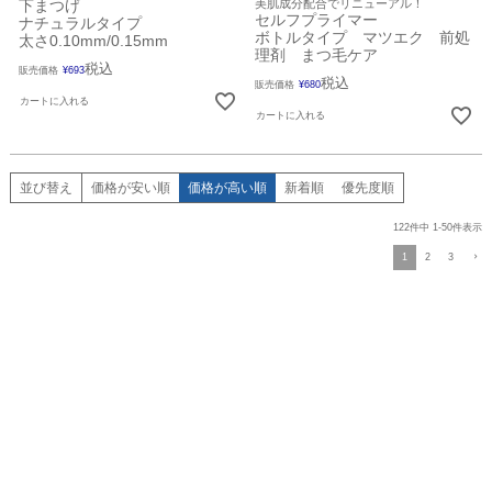
下まつげ
美肌成分配合でリニューアル！
セルフプライマー
ナチュラルタイプ
ボトルタイプ マツエク 前処
太さ0.10mm/0.15mm
理剤 まつ毛ケア
税込
販売価格
¥
693
税込
販売価格
¥
680
カートに入れる
カートに入れる
並び替え
価格が安い順
価格が高い順
新着順
優先度順
122
件中
1
-
50
件表示
1
2
3