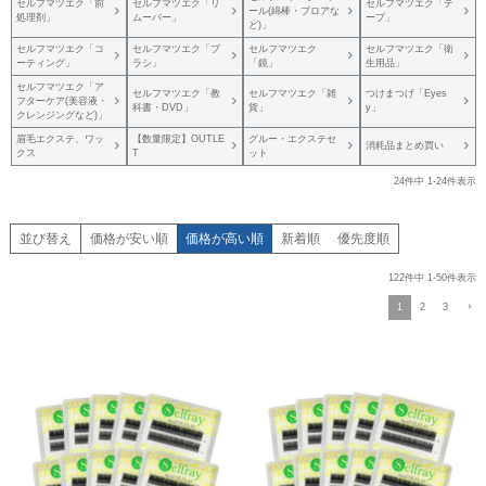
セルフマツエク「前
セルフマツエク「リ
セルフマツエク「テ
ール(綿棒・ブロアな
処理剤」
ムーバー」
ープ」
ど)」
セルフマツエク「コ
セルフマツエク「ブ
セルフマツエク
セルフマツエク「衛
ーティング」
ラシ」
「鏡」
生用品」
セルフマツエク「ア
セルフマツエク「教
セルフマツエク「雑
つけまつげ「Eyes
フターケア(美容液・
科書・DVD」
貨」
y」
クレンジングなど)」
眉毛エクステ、ワッ
【数量限定】OUTLE
グルー・エクステセ
消耗品まとめ買い
クス
T
ット
24
件中
1
-
24
件表示
並び替え
価格が安い順
価格が高い順
新着順
優先度順
122
件中
1
-
50
件表示
1
2
3