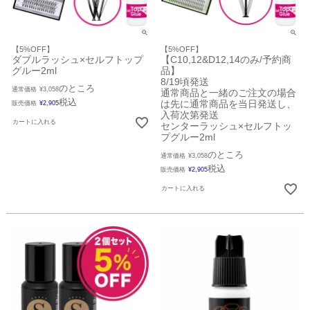
【5%OFF】
【5%OFF】
ダブルラッシュ×セルフトップ
【C10,12&D12,14のみ/予約商
グルー2ml
品】
8/19頃発送
のところ
通常価格
¥
3,058
通常商品と一緒のご注文の場合
税込
は先に通常商品を当日発送し、
販売価格
¥
2,905
入荷次第発送
カートに入れる
センターラッシュ×セルフトッ
プグルー2ml
のところ
通常価格
¥
3,058
税込
販売価格
¥
2,905
カートに入れる