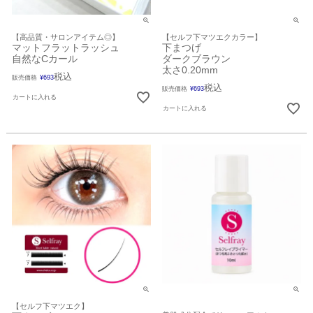
【高品質・サロンアイテム◎】
【セルフ下マツエクカラー】
マットフラットラッシュ
下まつげ
自然なCカール
ダークブラウン
太さ0.20mm
税込
販売価格
¥
693
税込
販売価格
¥
693
カートに入れる
カートに入れる
【セルフ下マツエク】