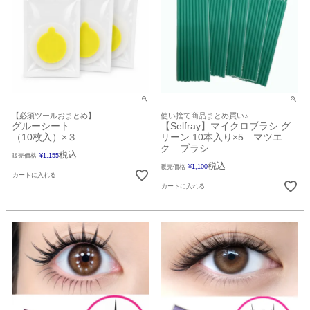
【必須ツールおまとめ】
使い捨て商品まとめ買い♪
グルーシート
【Selfray】マイクロブラシ グ
（10枚入）×３
リーン 10本入り×5 マツエ
ク ブラシ
税込
販売価格
¥
1,155
税込
販売価格
¥
1,100
カートに入れる
カートに入れる