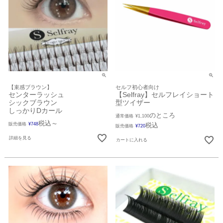
【束感ブラウン】
セルフ初心者向け
センターラッシュ
【Selfray】セルフレイショート
シックブラウン
型ツイザー
しっかりDカール
のところ
通常価格
¥
1,100
税込
販売価格
¥
748
〜
税込
販売価格
¥
720
詳細を見る
カートに入れる