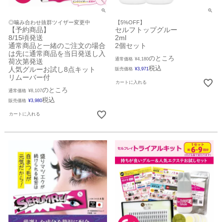
◎噛み合わせ抜群ツイザー変更中
【5%OFF】
【予約商品】
セルフトップグルー
8/15頃発送
2ml
通常商品と一緒のご注文の場合
2個セット
は先に通常商品を当日発送し入
のところ
通常価格
¥
4,180
荷次第発送
税込
人気グルーお試し8点キット
販売価格
¥
3,971
リムーバー付
カートに入れる
のところ
通常価格
¥
8,107
税込
販売価格
¥
3,980
カートに入れる