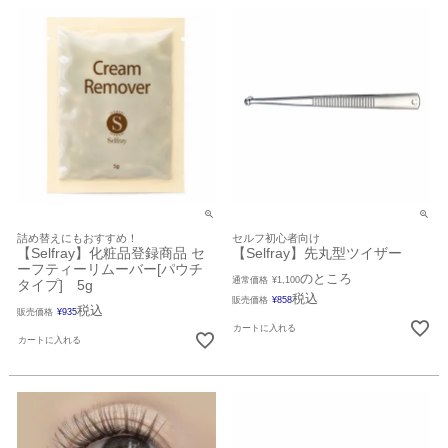
詰め替えにもおすすめ！
セルフ初心者向け
【Selfray】化粧品登録商品 セ
【Selfray】先丸型ツイザー
ーフティーリムーバー[パウチ
のところ
通常価格
¥
1,100
タイプ] 5g
税込
販売価格
¥
858
税込
販売価格
¥
935
カートに入れる
カートに入れる