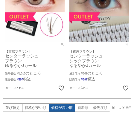
【束感ブラウン】
【束感ブラウン】
センターラッシュ
センターラッシュ
ブラウン
シックブラウン
ゆるやかJカール
ゆるやかJカール
のところ
のところ
通常価格
¥
1,012
通常価格
¥
968
税込
税込
販売価格
¥
297
販売価格
¥
297
カートに入れる
カートに入れる
並び替え
価格が安い順
価格が高い順
新着順
優先度順
4
件中
1
-
4
件表示