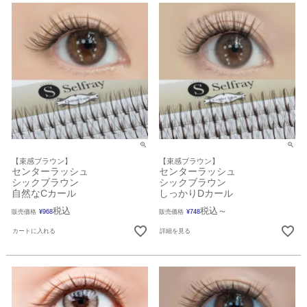
【束感ブラウン】
【束感ブラウン】
センターラッシュ
センターラッシュ
シックブラウン
シックブラウン
自然なCカール
しっかりDカール
税込
税込
販売価格
¥
968
販売価格
¥
748
〜
カートに入れる
詳細を見る