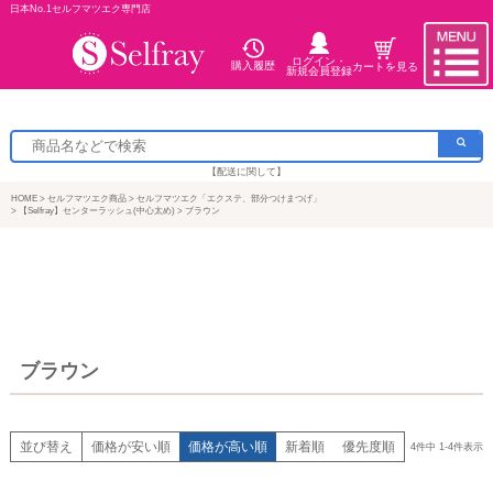
日本No.1セルフマツエク専門店
ログイン・
購入履歴
カートを見る
新規会員登録
【配送に関して】
HOME
セルフマツエク商品
セルフマツエク「エクステ、部分つけまつげ」
【Selfray】センターラッシュ(中心太め)
ブラウン
ブラウン
並び替え
価格が安い順
価格が高い順
新着順
優先度順
4
件中
1
-
4
件表示