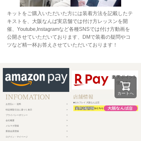
キットをご購入いただいた方には装着方法を記載したテ
キストを、大阪なんば実店舗では付け方レッスンを開
催、Youtube,Instagramなど各種SNSでは付け方動画を
公開させていただいております、DMで装着の疑問やコ
ツなど精一杯お答えさせていただいております！
カートへ
■セルフレイ 大阪なんば店
お支払い・送料
特定商取引法に基づく表示
プライバシーポリシー
会社概要
メルマガ登録
新規会員登録
ログイン・マイページ