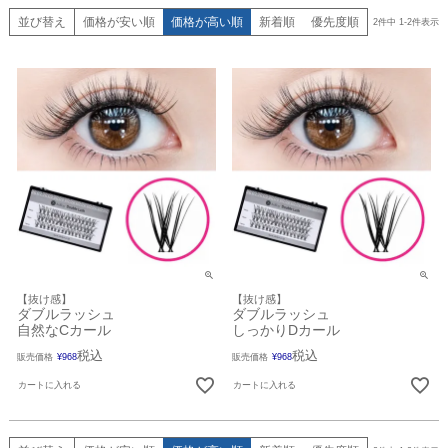
並び替え
価格が安い順
価格が高い順
新着順
優先度順
2
件中
1
-
2
件表示
【抜け感】
【抜け感】
ダブルラッシュ
ダブルラッシュ
自然なCカール
しっかりDカール
税込
税込
販売価格
¥
968
販売価格
¥
968
カートに入れる
カートに入れる