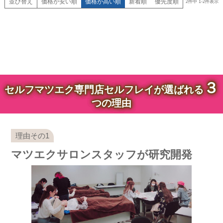
並び替え
価格が安い順
価格が高い順
新着順
優先度順
2
件中
1
-
2
件表示
３
セルフマツエク専門店セルフレイが選ばれる
つの理由
マツエクサロンスタッフが研究開発