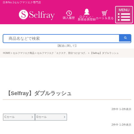
日本No.1セルフマツエク専門店
ログイン・
購入履歴
カートを見る
新規会員登録
【配送に関して】
HOME
セルフマツエク商品
セルフマツエク「エクステ、部分つけまつげ」
【Selfray】ダブルラッシュ
【Selfray】ダブルラッシュ
2
件中
1
-
2
件表示
Cカール
Dカール
2
件中
1
-
2
件表示