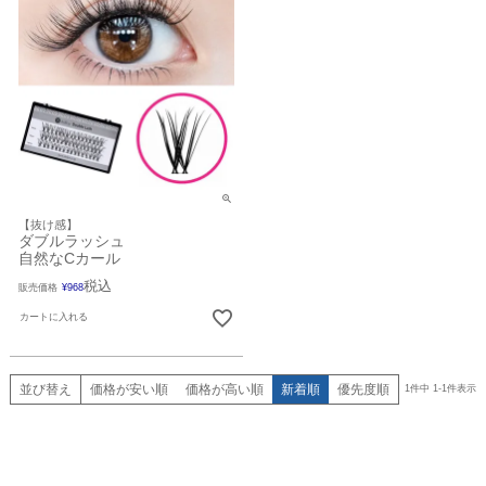
【抜け感】
ダブルラッシュ
自然なCカール
税込
販売価格
¥
968
カートに入れる
並び替え
価格が安い順
価格が高い順
新着順
優先度順
1
件中
1
-
1
件表示