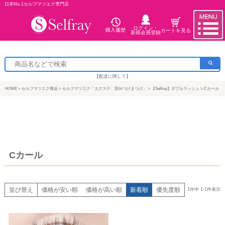
日本No.1セルフマツエク専門店
ログイン・
購入履歴
カートを見る
新規会員登録
【配送に関して】
HOME
セルフマツエク商品
セルフマツエク「エクステ、部分つけまつげ」
【Selfray】ダブルラッシュ
Cカール
Cカール
並び替え
価格が安い順
価格が高い順
新着順
優先度順
1
件中
1
-
1
件表示