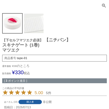
【ニチバン】
【下セルフマツエク必須】
スキナゲート (1巻)
マツエク
商品番号
tape-01
のところ
通常価格
¥
330
¥
330
税込
販売価格
[
3
ポイント進呈 ]
5.00
5
非公開
購入者
あー
10
投稿日
2026/07/13