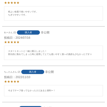
程よい粘着で使いやすいです。

ちぎりやすいです。
非公開
購入者
れー
2
投稿日
2024/07/16
スタートキットと一緒に購入しました！

部分的に取れてしまった時に使用してとても使いやすく肌への負担も少なかったです☆
非公開
購入者
ちぃたん
2
投稿日
2022/11/10
今までテープ使ってなかったけどあると便利ー！