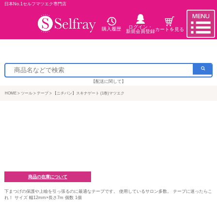
日本No.1セルフマツエク専門店
ログイン・
購入履歴
カートを見る
新規会員登録
【配送に関して】
HOME
ツール
テープ
【ニチバン】スキナゲート (1巻)マツエク
商品の在庫について
下まつげの保護や上瞼を引っ張るのに最適なテープです。 使用しているサロン多数。 テープに迷ったらこ
れ！ サイズ 幅12mm×長さ7m 個数 1個