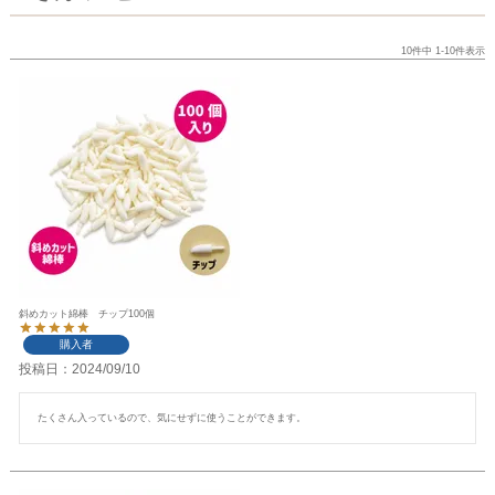
10
件中
1
-
10
件表示
斜めカット綿棒 チップ100個
購入者
投稿日
2024/09/10
たくさん入っているので、気にせずに使うことができます。