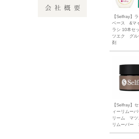
【Selfray
ベース &マ
ラシ 10本セ
ツエク グル
剤
【Selfray
ィーリムーバ
リーム マ
リムーバー 