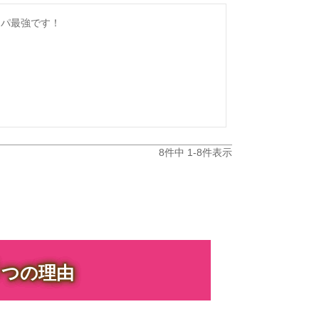
スパ最強です！
8
件中
1
-
8
件表示
３
つの理由