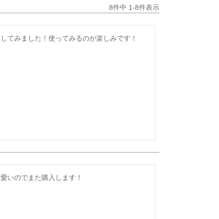
8
件中
1
-
8
件表示
入してみました！使ってみるのが楽しみです！
可愛いのでまた購入します！