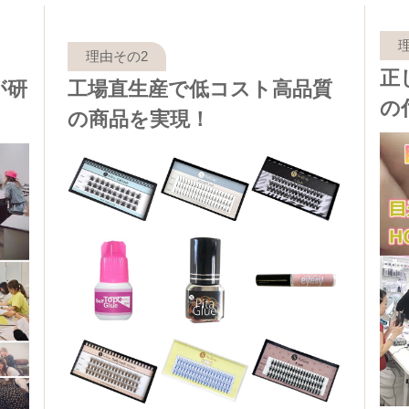
正
が研
工場直生産で低コスト高品質
の
の商品を実現！