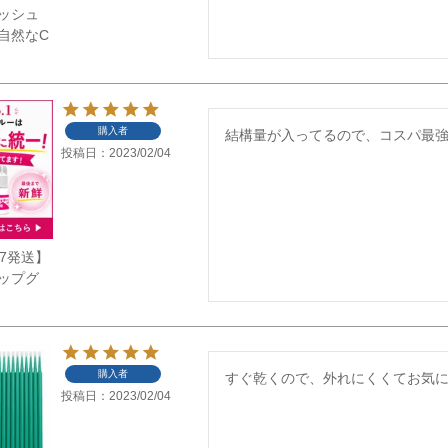
ッシュ
自然なC
購入者
結構量が入ってるので、コスパ最
投稿日
2023/02/04
/7発送】
ップグ
購入者
すぐ乾くので、外れにくくてお気
投稿日
2023/02/04