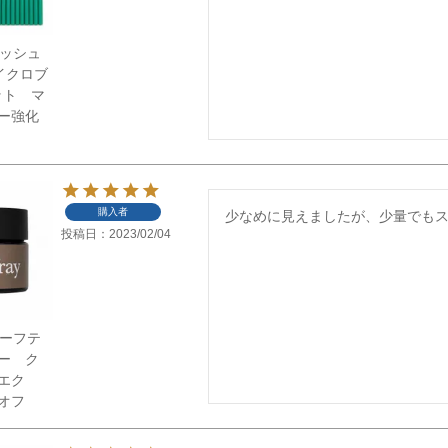
】ラッシュ
イクロブ
ット マ
ー強化
購入者
少なめに見えましたが、少量でも
投稿日
2023/02/04
】セーフテ
ー ク
ツエク
オフ