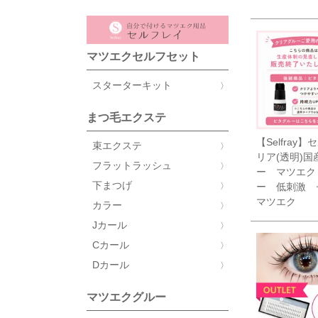
マツエクセルフセット
スターターキット
まつ毛エクステ
【Selfray
束エクステ
リア(透明)国
フラットラッシュ
ー マツエク
下まつげ
ー 低刺激 
マツエク
カラー
Jカール
Cカール
Dカール
マツエクグルー