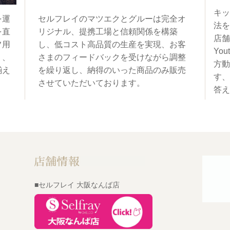
キッ
を運
セルフレイのマツエクとグルーは完全オ
法を
を直
リジナル、提携工場と信頼関係を構築
店舗
フ用
し、低コスト高品質の生産を実現、お客
You
く、
さまのフィードバックを受けながら調整
方動
揃え
を繰り返し、納得のいった商品のみ販売
す、
させていただいております。
答え
■セルフレイ 大阪なんば店