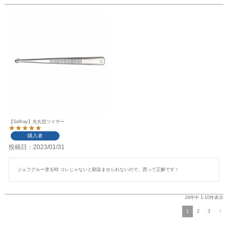
【Selfray】先丸型ツイザー
購入者
投稿日
2023/01/31
ジェフグルー塗る時 コレじゃないと馴染ませられないので、買って正解です！
24
件中
1
-
10
件表示
1
2
3