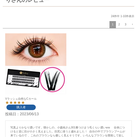
24
件中
1
-
10
件表示
1
2
3
Vラッシュ自然なCカール
購入者
投稿日
2023/06/13
写真よりかなり濃いです。懐かしの、小森純さん001番つけまつ毛くらい濃いww    全体につ
けると逆に目が小さく見えました。目尻に使うと盛れました！  自分の中でブラウンブームが
来ているので 、これのブラウンなら優しく見えそうです。いろんなブラウンを開発して欲し