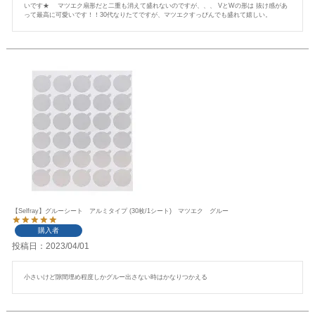
いです★    マツエク扇形だと二重も消えて盛れないのですが、、、 VとWの形は 抜け感があ
って最高に可愛いです！！30代なりたてですが、マツエクすっぴんでも盛れて嬉しい。
【Selfray】グルーシート アルミタイプ (30枚/1シート) マツエク グルー
購入者
投稿日
2023/04/01
小さいけど隙間埋め程度しかグルー出さない時はかなりつかえる 