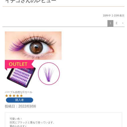
イチゴさんのレビュー
16
件中
1
-
10
件表示
1
2
パープル自然なCカール
購入者
投稿日
2022/03/06
可愛い色！

目尻にブラックと重ねて使っています。

褒められます♪