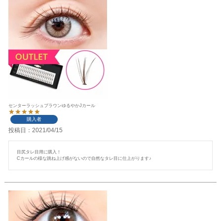
センターラッシュブラウンゆるやかJカール
購入者
投稿日
2021/04/15
目尻タレ目用に購入！

Cカールの様な跳ね上げ感がないので自然なタレ目に仕上がります♪