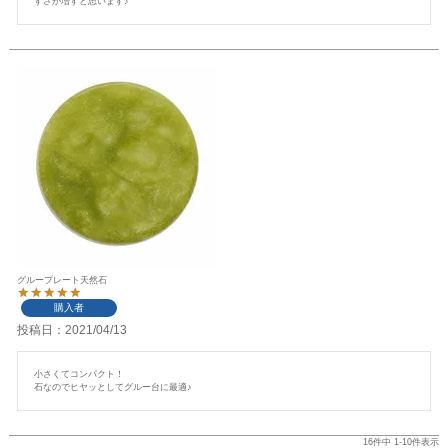
すさが増すと思います♪
グループレート天然石
購入者
投稿日
2021/04/13
小さくてコンパクト！

石なのでヒヤッとしてグルー台に最適♪
16
件中
1
-
10
件表示