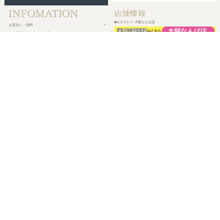
■セルフレイ 大阪なんば店
お支払い・送料
特定商取引法に基づく表示
プライバシーポリシー
会社概要
メルマガ登録
新規会員登録
ログイン・マイページ
買い物かご
株式会社チェルコ
〒150-0002
東京都渋谷区渋谷2-19-15 宮益坂ビルディング609
営業時間 平日10時～17時
定休日 土日祝日・年末年始・弊社休業日
©
2026 CHELCO Inc.