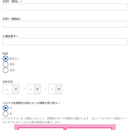
住所2（番地）
(必
須)
住所3（建物名）
お電話番号
(必
須)
性別
指定なし
男性
女性
生年月日
メルマガ会員限定お得なセール情報を受け取る
(必
可
須)
否
メールマガジンをご購読いただくと、新製品やセール情報をお届けします。またメールマガジン限定クー
ポンやプレゼントなどお得な情報をお届けします。