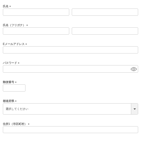
氏名
(必
須)
氏名（フリガナ）
(必
須)
Eメールアドレス
(必
須)
パスワード
(必
須)
郵便番号
(必
須)
都道府県
(必
須)
住所1（市区町村）
(必
須)