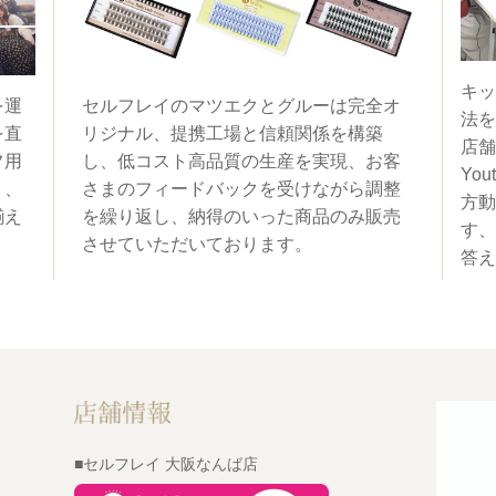
キッ
を運
セルフレイのマツエクとグルーは完全オ
法を
を直
リジナル、提携工場と信頼関係を構築
店舗
フ用
し、低コスト高品質の生産を実現、お客
You
く、
さまのフィードバックを受けながら調整
方動
揃え
を繰り返し、納得のいった商品のみ販売
す、
させていただいております。
答え
■セルフレイ 大阪なんば店