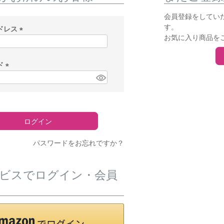
会員登録をしてい
す。
ドレス
お気に入り商品を
(
必
須
ド
)
(
必
須
)
ログイン
パスワードをお忘れですか？
ビスでログイン・会員