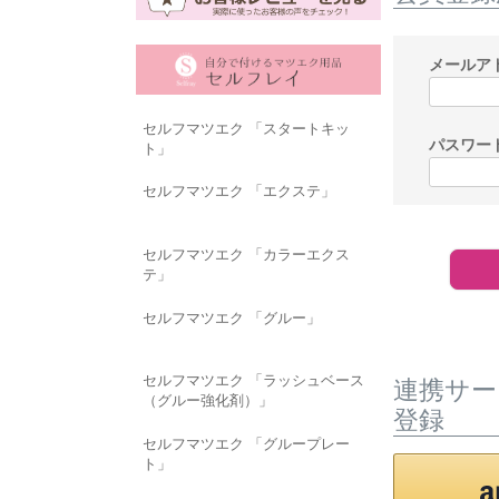
メールア
セルフマツエク 「スタートキッ
パスワー
ト」
セルフマツエク 「エクステ」
セルフマツエク 「カラーエクス
テ」
セルフマツエク 「グルー」
セルフマツエク 「ラッシュベース
連携サー
（グルー強化剤）」
登録
セルフマツエク 「グループレー
ト」