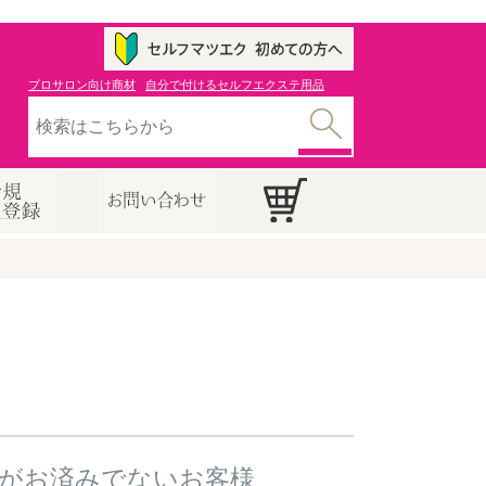
プロサロン向け商材
自分で付けるセルフエクステ用品
がお済みでないお客様