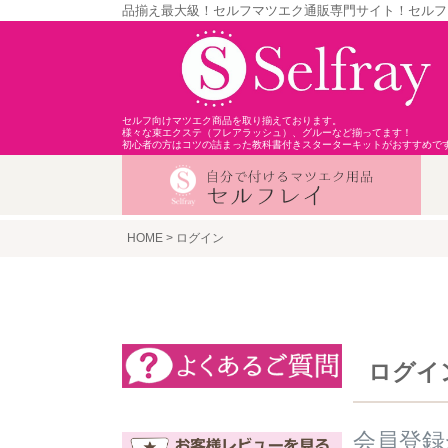
品揃え最大級！セルフマツエク通販専門サイト！セルフ
セルフ向けマツエク商品を取り揃えております。
様々な束エクステ（フレアラッシュ）、グルーなど揃ってます！
初心者の方はコツの詰まった教科書付きスターターキットがおすすめで
HOME
ログイン
ログイ
会員登録