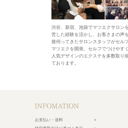
渋谷、新宿、池袋でマツエクサロン
営した経験を活かし、お客さまの声
接伺ってきたサロンスタッフがセル
マツエクを開発。セルフでつけやす
人気デザインのエクステを多数取り
ております。
お支払い・送料