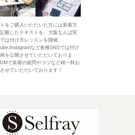
トをご購入いただいた方には装着方
記載したテキストを、大阪なんば実
では付け方レッスンを開催、
tube,Instagramなど各種SNSでは付け
画を公開させていただいておりま
DMで装着の疑問やコツなど精一杯お
させていただいております！