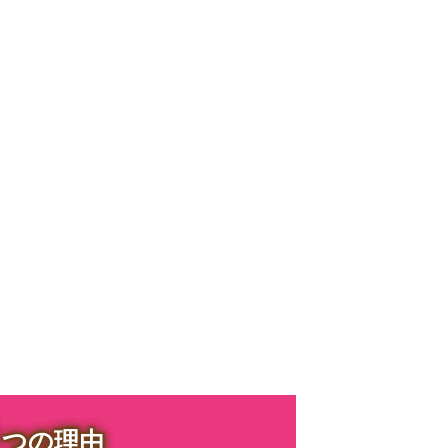
３
つの理由