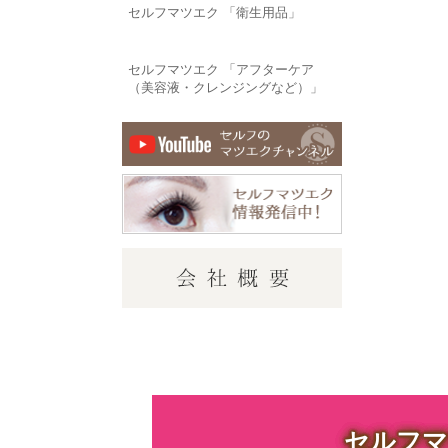
セルフマツエク 「衛生用品」
セルフマツエク 「アフターケア
（美容液・クレンジングなど）」
セルフマ