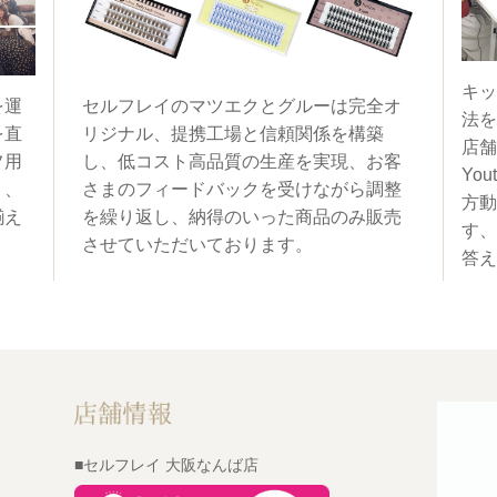
キッ
を運
セルフレイのマツエクとグルーは完全オ
法を
を直
リジナル、提携工場と信頼関係を構築
店舗
フ用
し、低コスト高品質の生産を実現、お客
You
く、
さまのフィードバックを受けながら調整
方動
揃え
を繰り返し、納得のいった商品のみ販売
す、
させていただいております。
答え
■セルフレイ 大阪なんば店