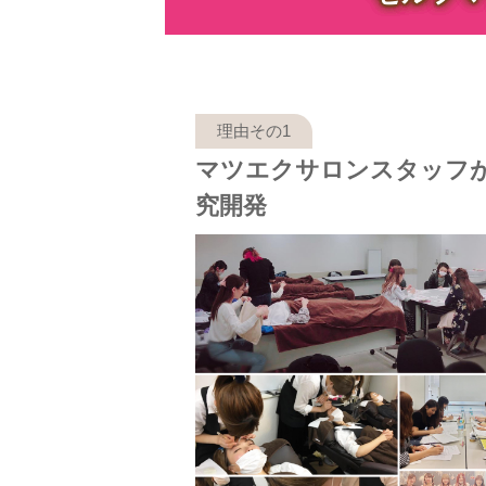
マツエクサロンスタッフ
究開発