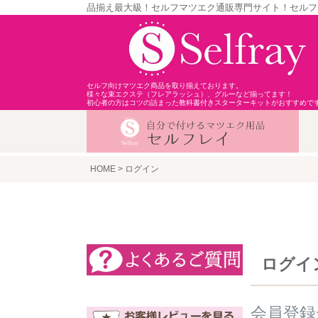
品揃え最大級！セルフマツエク通販専門サイト！セルフ
セルフ向けマツエク商品を取り揃えております。
様々な束エクステ（フレアラッシュ）、グルーなど揃ってます！
初心者の方はコツの詰まった教科書付きスターターキットがおすすめで
HOME
ログイン
ログイ
会員登録