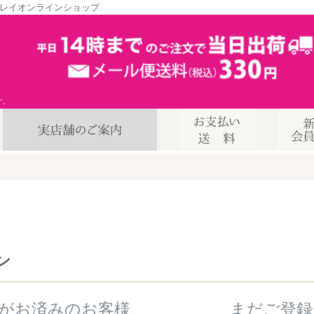
レイオンラインショップ
す。
ン
がお済みのお客様
まだご登録