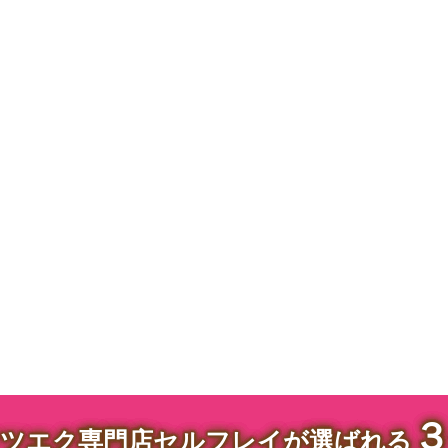
ツエク専門店セルフレイが選ばれる