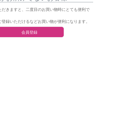
ただきますと、二度目のお買い物時にとても便利で
ご登録いただけるなどお買い物が便利になります。
会員登録