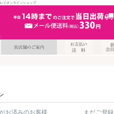
レイオンラインショップ
す。
ン
がお済みのお客様
まだご登録