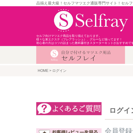
品揃え最大級！セルフマツエク通販専門サイト！セルフ
セルフ向けマツエク商品を取り揃えております。
様々な束エクステ（フレアラッシュ）、グルーなど揃ってます！
初心者の方はコツの詰まった教科書付きスターターキットがおすすめで
HOME
ログイン
ログイ
会員登録