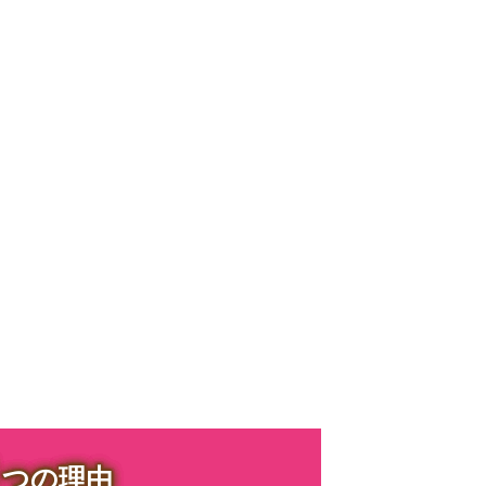
３
つの理由