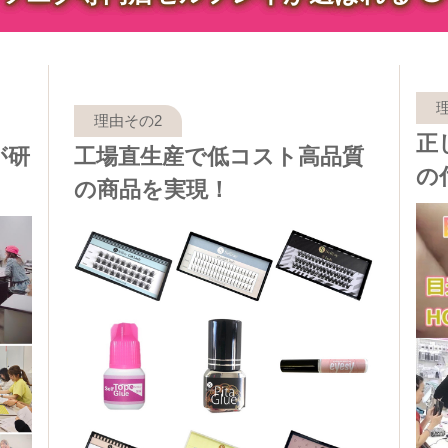
正
が研
工場直生産で低コスト高品質
の
の商品を実現！