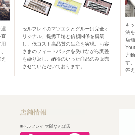
キッ
を運
セルフレイのマツエクとグルーは完全オ
法を
を直
リジナル、提携工場と信頼関係を構築
店舗
フ用
し、低コスト高品質の生産を実現、お客
You
く、
さまのフィードバックを受けながら調整
方動
揃え
を繰り返し、納得のいった商品のみ販売
す、
させていただいております。
答え
■セルフレイ 大阪なんば店