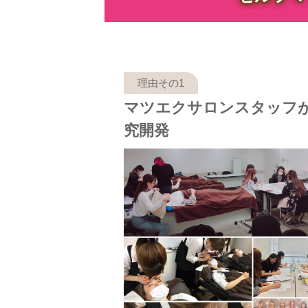
マツエクサロンスタッフ
究開発