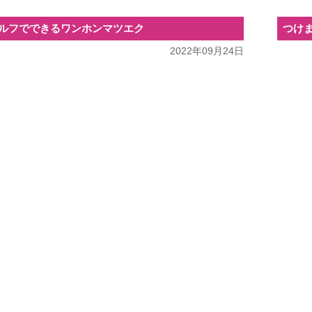
ルフでできるワンホンマツエク
つけ
2022年09月24日