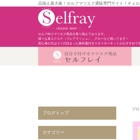
品揃え最大級！セルフマツエク通販専門サイト！チェル
セルフ向けマツエク商品を取り揃えております。
様々な束エクステ（フレアラッシュ）、グルーなど揃ってます！
初心者の方はコツの詰まった教科書付きスターターキットがおすすめで
ブロ
ブログトップ
カテゴリー