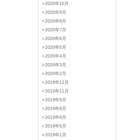
2020年10月
2020年9月
2020年8月
2020年7月
2020年6月
2020年5月
2020年4月
2020年3月
2020年2月
2019年12月
2019年11月
2019年9月
2019年8月
2019年6月
2019年5月
2019年1月