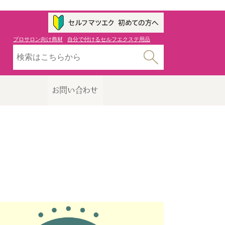
プロサロン向け商材
自分で付けるセルフエクステ用品