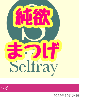
まつげ
2022年10月24日