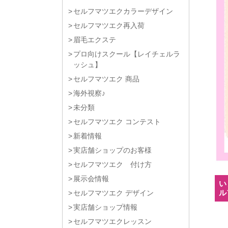
セルフマツエクカラーデザイン
セルフマツエク再入荷
眉毛エクステ
プロ向けスクール【レイチェルラ
ッシュ】
セルフマツエク 商品
海外視察♪
未分類
セルフマツエク コンテスト
新着情報
実店舗ショップのお客様
セルフマツエク 付け方
展示会情報
い
ル
セルフマツエク デザイン
実店舗ショップ情報
セルフマツエクレッスン